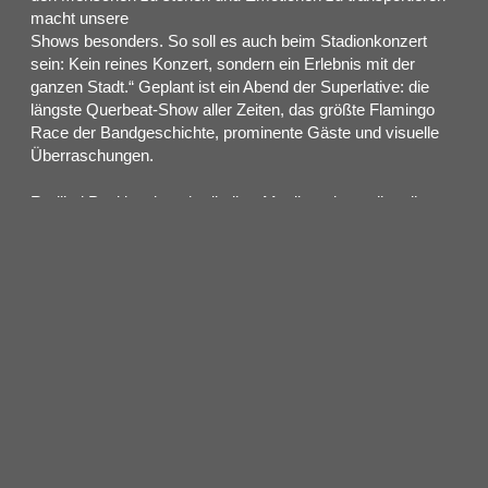
macht unsere
Shows besonders. So soll es auch beim Stadionkonzert
sein: Kein reines Konzert, sondern ein Erlebnis mit der
ganzen Stadt.“ Geplant ist ein Abend der Superlative: die
längste Querbeat-Show aller Zeiten, das größte Flamingo
Race der Bandgeschichte, prominente Gäste und visuelle
Überraschungen.
Radikal Positiv – beschreibt ihre Musik und vor allem ihre
Haltung
Querbeats Motto „Radikal Positiv“ ist nicht nur ein
Albumtitel. Es ist die Grundhaltung der Band, die 20 Jahre
lang konsequent Musik gemacht hat und Haltung gezeigt
hat – gegen Nazis, für Offenheit, für eine Stadt und eine
Kultur, die mehr ist als Karneval und Dom. Das
Stadionkonzert steht in dieser
Tradition: Es soll ein Statement werden, das man nicht
erklären muss, sondern selbst erlebt.
Ankündigung beim FC – Vorverkauf im Pop-Up-Store
Offiziell angekündigt wurde das Konzert durch Querbeat-
Frontmann Jojo Berger beim Heimspiel des 1. FC Köln