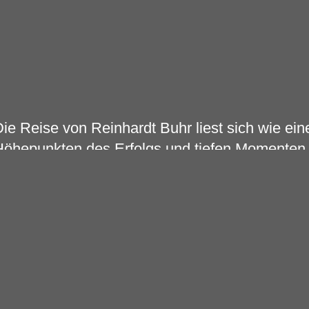
ie Reise von Reinhardt Buhr liest sich wie e
öhepunkten des Erfolgs und tiefen Momenten d
lles hatte und doch alles verlor, um es schließ
eschichte ist eine Chronik von Transformation
iedergeburt, die sein Leben – und seine Musik
m Alter von 19 Jahren entdeckte Reinhardt Bu
ür die Musik. Es dauerte nicht lange, bis er ei
andesweit tourte und sich einen Namen macht
icht nur mit seinem Talent, sondern insbesond