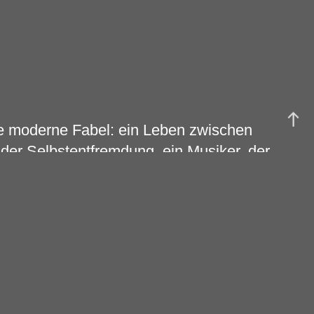
ine moderne Fabel: ein Leben zwischen
er Selbstentfremdung, ein Musiker, der
lich in neuem Licht wiederzufinden. Seine
, Hingabe und einer inspirierenden
 – grundlegend verändert hat.
hr durch einen Freund seine Leidenschaft
ne Band gründete, mit der er bald
e. Von Beginn an beeindruckte Buhr
ere mit seiner Experimentierfreude: Sein