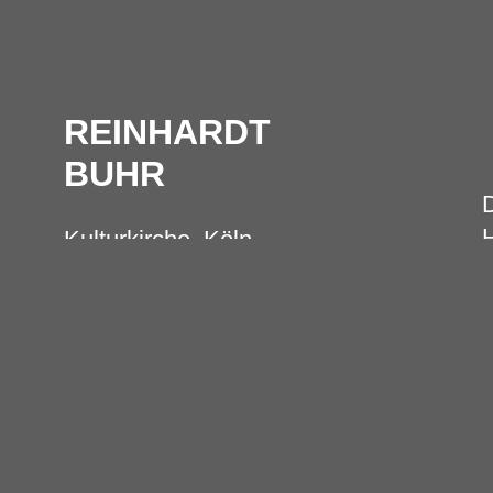
REINHARDT
BUHR
D
H
Kulturkirche, Köln
Do, 02.10.2025
a
Einlass: 19:00 Uhr
G
Beginn: 20:00 Uhr
W
35,00 € zzgl. Gebühren
I
f
> Tickets
l
> Download Press Kit
n
> Video