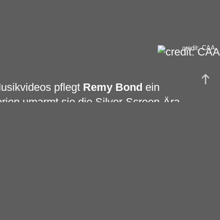
credit: CAA
usikvideos pflegt
Remy Bond
ein
erien umarmt sie die Silver-Screen-Ära
stalgie verbunden ist und Orte wie
ten Zeit zeigte. Einflüsse aus Americana,
chene Gitarren brachten
Remy
Bond
im
n viralen Hit, was den Durchbruch der
 Presse wie auch Fans Vergleiche zu
nter zogen, was auf das große Potenzial
Deutschland-Debüt auf dem Lollapalooza
öln kehrt
Remy Bond
samt Debüt-EP