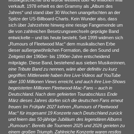
verkauft. 1978 erhielt es den Grammy als „Album des
Jahres“ und stand über 30 Wochen unangefochten an der
Spitze der US-Billboard-Charts. Kein Wunder also, dass
sich über Jahrzehnte hinweg eine riesige Fangemeinde um
die von zahlreichen Besetzungswechseln geprägte Band
entwickelte – und bis heute besteht. Seit 1999 widmen sich
„Rumours of Fleetwood Mac“ dem musikalischen Erbe
dieser außergewöhnlichen Formation, die den Sound und
Zeitgeist der 1960er- bis 1990er-Jahre entscheidend
mitprägte. Diese Band, bestehend aus sieben Musiker
innen,
eine Tribute Band zu nennen, wäre aber definitiv zu kurz
gegriffen: Mittlerweile haben ihre Live-Videos auf YouTube
über 100 Millionen Views erreicht, und auch ihre Live-Shows
begeisterten Millionen Fleetwood-Mac-Fans – auch in
Deutschland. Nach dem gefeierten Tourabschluss Ende
März dieses Jahres dürfen sich die deutschen Fans erneut
freuen: Im Frühjahr 2027 kehren „Rumours of Fleetwood
Mac“ für insgesamt 19 Konzerte nach Deutschland zurück
und feiern das 50-jährige Jubiläum des legendären Albums
„Rumours“. Bereits die Tourneen 2025 und 2026 gerieten zu
einem großen Triumph. Zahlreiche Konzerte waren restlos