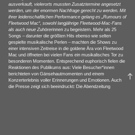
ausverkauft, vielerorts mussten Zusatztermine angesetzt
werden, um der enormen Nachfrage gerecht zu werden. Mit
ihrer leidenschaftlichen Performance gelang es „Rumours of
Fleetwood Mac“, sowohl langjährige Fleetwood-Mac-Fans
als auch neue Zuhörer
innen zu begeistern. Mehr als 25
Songs – darunter die größten Hits ebenso wie selten
gespielte musikalische Perlen – machten die Shows zu
einer intensiven Zeitreise in die goldene Ära von Fleetwood
Mac und öffneten bei vielen Fans ein musikalisches Tor zu
besonderen Momenten. Entsprechend euphorisch fielen die
Reaktionen des Publikums aus: Viele Besucher*innen
berichteten von Gänsehautmomenten und einem
Konzerterlebnis voller Erinnerungen und Emotionen. Auch
die Presse zeigt sich beeindruckt: Die Abendzeitung
München schrieb, „Rumours of Fleetwood Mac begeistert
die Zuschauer“. In der Stuttgarter Zeitung ist sogar davon
die Rede, dass die Band „das Publikum […] von den
Stühlen gerissen“ habe. Besonders eindrücklich beschreibt
das Hamburger Abendblatt das Konzert als „fast so schön
wie mit Fleetwood Mac“.