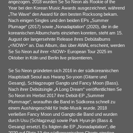
angezogen. 2018 wurden Se So Neon als Rookie of the
Year bei den Korean Music Awards ausgezeichnet, während
„The Wave“ den Award für den besten Rocksong bekam.
Nach einigen Singles und den beiden EPs „Summer
Plumage“ (2017) sowie „Nonadaptation“ (2020), die in die
koreanischen Albumcharts einziehen konnten, steht am 15.
August der langersehnte Release ihres Debütalbums
„<NOW>“ an. Das Album, das über AWAL erscheint, werden
Se So Neon auf ihrer <NOW> European Tour 2025 im
Oktober in Köln und Berlin live präsentieren.
Se So Neon gründeten sich 2016 in der südkoreanischen
Hauptstadt Seoul aus Hwang So-yoon (Gitarre und
Gesang), Schlagzeuger Gangto und Fancy Moon (Bass).
Nach ihrer Debütsingle „A Long Dream“ veröffentlichten Se
So Neon im Herbst 2017 ihre Debüt-EP „Summer
Plummage“, woraufhin die Band in Südkorea schnell zu
einem Aushängeschild für Indie-Musik wurde. 2018
verließen Fancy Moon und Gangto die Band und wurden
durch Usu (Schlagzeug) sowie Park Hyun-jin (Bass &
Gesang) ersetzt. Es folgten die EP „Nonadaptation“, die
2020 auf Platz 13 der südkoreanischen Charts einstieg,