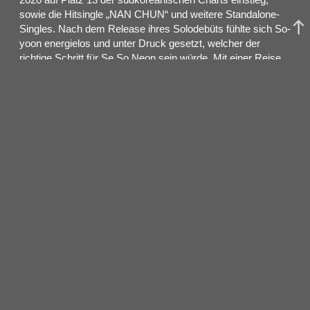
sowie die Hitsingle „NAN CHUN“ und weitere Standalone-
Singles. Nach dem Release ihres Solodebüts fühlte sich So-
yoon energielos und unter Druck gesetzt, welcher der
richtige Schritt für Se So Neon sein würde. Mit einer Reise
nach New York und Arbeiten in verschiedenen Studios
sammelte sie neue kreative Energie, Hoffnung und Material
für ein neues Album. Bereits 2022 verließ Usu die Band.
2023 meldeten sich Se So Neon nach längerer Funkstelle
mit dem Song „Kidd“ zurück. Im Februar 2025 verließ auch
Park Hyun-jin die Band, woraufhin So-yoon als einziges
Bandmitglied übrig blieb. Nach dem Signing bei AWAL und
dem Release des Songs „Twit Winter“ kündigte die Single
„Remember!“ das sehnsüchtig erwartete Debütalbum
„<NOW>“ an, das sich stärker noch als zuvor um das
Gitarrespiel So-yoons zentriert. Die zwölf Songs – darunter
auch die zuvor veröffentlichten Singles „Jayu“ und „Kidd“ –
richten dabei einen Fokus auf Themen wie Ehrlichkeit und
die Liebe zur Natur.