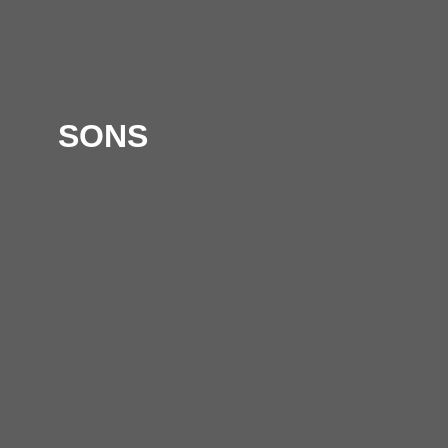
SONS
Hallo Tour 2025
B
t
MTC, Köln
Sa, 22.11.2025
G
Einlass: 19:00 Uhr
q
Beginn: 19:30 Uhr
b
22,00 € zzgl. Gebühren
c
A
> Tickets
> Download Press Kit