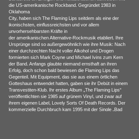
die US-amerikanische Rockband. Gegründet 1983 in
Oklahoma
City, haben sich The Flaming Lips seitdem als eine der
ikonischsten, einflussreichsten und vor allem
unvorhersehbarsten Kräfte in
der amerikanischen Alternative-Rockmusik etabliert. Ihre
Ursprünge sind so außergewöhnlich wie ihre Musik: Nach
einer durchzechten Nacht voller Alkohol und Drogen
formierten sich Mark Coyne und Michael Ivins zum Kern
der Band. Anfangs glaubte niemand ernsthaft an ihren
Erfolg, doch schon bald bewiesen die Flaming Lips das
Gegenteil. Mit Equipment, das sie aus einem örtlichen
Gotteshaus entwendet hatten, gaben sie ihr Debüt in einem
Transvestiten-Klub. Ihr erstes Album „The Flaming Lips“
veröffentlichten sie 1985 auf grünem Vinyl, und zwar auf
ihrem eigenen Label, Lovely Sorts Of Death Records. Der
kommerzielle Durchbruch kam 1995 mit der Single „Bad
Taste“, die auf dem Soundtrack von „Batman Forever“
erschien und der Band internationale Bekanntheit
verschaffte.