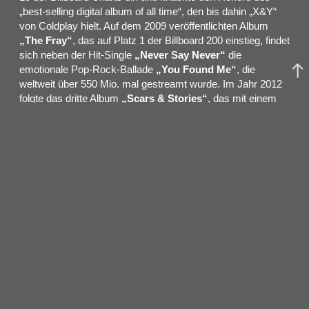
„best-selling digital album of all time“, den bis dahin „X&Y“
von Coldplay hielt. Auf dem 2009 veröffentlichten Album
„The Fray“
, das auf Platz 1 der Billboard 200 einstieg, findet
sich neben der Hit-Single
„Never Say Never“
die
emotionale Pop-Rock-Ballade
„You Found Me“
, die
weltweit über 550 Mio. mal gestreamt wurde. Im Jahr 2012
folgte das dritte Album
„Scars & Stories“
, das mit einem
Alternative Rock Sound auf Platz 4 der Billboard Charts
einstieg und
„Heartbeat“
als erfolgreichsten Song in den
Hits der Band etablierte. Das 2014 veröffentlichte
„Helios“
offenbarte mit Tracks wie
„Hold My Hand“
und
„Love
Don’t Die“
einen stadion-tauglichen und rockigen Indie-
Sound. 2016 erschien die vorerst letzte Single
„Singing
Low“
mitsamt des Greatest Hits Albums
„Through the
Years: The Best of the Fray”
, das auf einer
anschließenden Tour promotet wurde. Bereits 2019 kündigte
Sänger und Pianist Isaac Slade an, sich eine Pause von der
Band zu nehmen, woraufhin er die Band 2022 verließ. Im
Juli 2024 erschien die Single
„Time Well Wasted“
, gefolgt
von der EP
„The Fray Is Back“
, die auch 20 Jahre nach
dem Release ihres Debütalbums von
The Frays