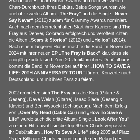
2006 in drei Billboard Music Awards und dem weltweiten
Chart-Durchbruch ihres Debüts. Beide Songs wurden wie
auch ihr zweites Album
„The Fray“
und die Single
„Never
Say Never“
(2010) zudem für Grammy Awards nominiert.
Auch nach dem kometenhaften Start ihrer Karriere sind
The
Fray
aus Denver, Colorado erfolgreich und veröffentlichten
die Alben
„Scars & Stories“
(2012) und
„Helios“
(2014).
Nach einem längeren Hiatus machte die Band im November
2024 mit ihrer neuen EP
„The Fray Is Back“
klar, dass sie
endgültig zurück sind. Zum 20. Jubiläum ihres Debütalbums
kommt die Band im November auf ihrer
„HOW TO SAVE A
LIFE: 20TH ANNIVERSARY TOUR“
für drei Konzerte nach
Deutschland, um mit ihren Fans zu feiern.
2002 gründeten sich
The Fray
aus Joe King (Gitarre &
Gesang), Dave Welsh (Gitarre), Isaac Slade (Gesang &
Klavier) und Ben Wysocki (Schlagzeug). Nach dem Erfolg
von
„Over My Head (Cable Car)
und
„How To Save A
Life“
wurde auch die dritte Album-Single
„Look After You“
zu einem Hit, obwohl sie die Top-40 der Charts verpasste.
Ihr Debütalbum
„How To Save A Life“
stieg 2005 auf Platz
15 der Billboard Charts ein und knackte den Rekord des