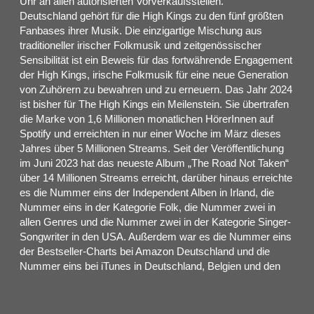
Uhr an allen autorisierten Vorverkaufsstellen.
Deutschland gehört für die High Kings zu den fünf größten
Fanbases ihrer Musik. Die einzigartige Mischung aus
traditioneller irischer Folkmusik und zeitgenössischer
Sensibilität ist ein Beweis für das fortwährende Engagement
der High Kings, irische Folkmusik für eine neue Generation
von Zuhörern zu bewahren und zu erneuern. Das Jahr 2024
ist bisher für The High Kings ein Meilenstein. Sie übertrafen
die Marke von 1,6 Millionen monatlichen HörerInnen auf
Spotify und erreichten in nur einer Woche im März dieses
Jahres über 5 Millionen Streams. Seit der Veröffentlichung
im Juni 2023 hat das neueste Album „The Road Not Taken“
über 14 Millionen Streams erreicht, darüber hinaus erreichte
es die Nummer eins der Independent Alben in Irland, die
Nummer eins in der Kategorie Folk, die Nummer zwei in
allen Genres und die Nummer zwei in der Kategorie Singer-
Songwriter in den USA. Außerdem war es die Nummer eins
der Bestseller-Charts bei Amazon Deutschland und die
Nummer eins bei iTunes in Deutschland, Belgien und den
Niederlanden. Herausragende Hits wie „Chasing Rainbows“,
„The Streets of Kinsale“, „Connemara Bay“ und der
ergreifende Hungersnot-Song „1845“ werden weiterhin