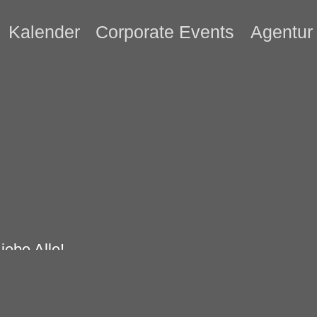
Kalender
Corporate Events
Agentur
iebe Alle!
u kannst natürlich nicht zu Hause in Hemmoo
Hemmoorer Hauptbahnhof gebracht werden, um 