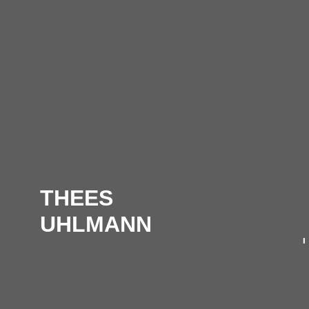
THEES
UHLMANN
L
Sincerely, Thees
Uhlmann - das Beste von
D
Tomte bis heute