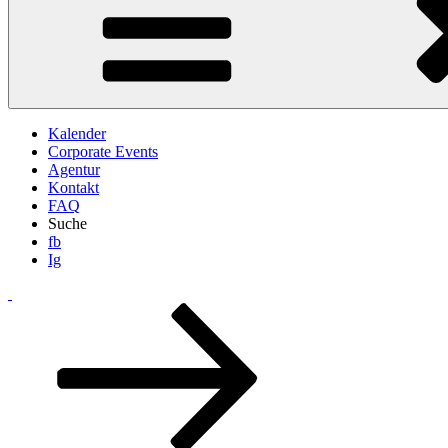
Kalender
Corporate Events
Agentur
Kontakt
FAQ
Suche
fb
Ig
Zum
Inhalt
nach
unten
scrollen