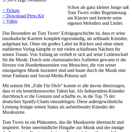
Schon als ganz kleiner Junge saß
> Tickets
Tom Twers voller Begeisterung
> Download Press Kit
am Klavier und kreierte seine
> Video
eigenen Melodien und Lieder.
Das Besondere an Tom Twers‘ Erfolgsgeschichte ist, dass er seine
musikalische Karriere komplett eigenständig, als selfmade Künstler,
aufgebaut hat. Ohne ein großes Label im Rücken und ohne einen
etablierten Verlag kämpfte er mit vielen schlaflosen Nächten für
seinen Traum. Von Anfang an verließ er sich auf seine Leidenschaft
für die Musik. Durch sein charismatisches Auftreten gewann er die
Herzen von Hunderttausenden von Menschen, die von seiner
einzigartigen Musik fasziniert sind und baute durch die Musik eine
treue Fanbasis und Social-Media-Präsenz auf.
Mit seinem Hit „Falle Für Dich“ konnte er alle davon überzeugen,
dass er ein bemerkenswertes Talent hat. Als Independent-Künstler
durchbrach er die Grenzen und schaffte es, in die Top 75 der
deutschen Spotify-Charts einzudringen. Diese außergewöhnliche
Leistung festigte seinen Status als aufstrebender Künstler der
Musikszene.
Tom Twers ist ein Phänomen, das die Musikszene überrascht und
inspiriert. Seine unermüdliche Hingabe zur Musik und der mutige