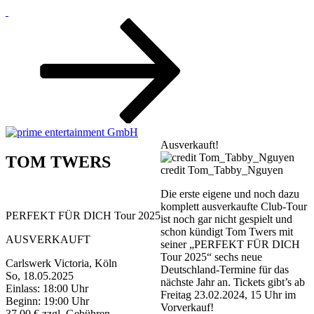
Zum
Inhalt
nach
unten
scrollen
Ausverkauft!
TOM TWERS
credit Tom_Tabby_Nguyen
Die erste eigene und noch dazu
komplett ausverkaufte Club-Tour
PERFEKT FÜR DICH Tour 2025
ist noch gar nicht gespielt und
schon kündigt Tom Twers mit
AUSVERKAUFT
seiner „PERFEKT FÜR DICH
Tour 2025“ sechs neue
Carlswerk Victoria, Köln
Deutschland-Termine für das
So, 18.05.2025
nächste Jahr an. Tickets gibt’s ab
Einlass: 18:00 Uhr
Freitag 23.02.2024, 15 Uhr im
Beginn: 19:00 Uhr
Vorverkauf!
37,00 € zzgl. Gebühren