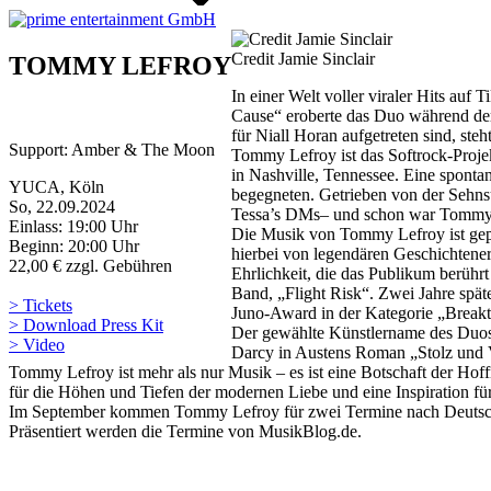
Credit Jamie Sinclair
TOMMY LEFROY
In einer Welt voller viraler Hits auf
Cause“ eroberte das Duo während der
für Niall Horan aufgetreten sind, st
Support: Amber & The Moon
Tommy Lefroy ist das Softrock-Proje
in Nashville, Tennessee. Eine sponta
YUCA, Köln
begegneten. Getrieben von der Sehnsu
So, 22.09.2024
Tessa’s DMs– und schon war Tommy
Einlass: 19:00 Uhr
Die Musik von Tommy Lefroy ist gep
Beginn: 20:00 Uhr
hierbei von legendären Geschichtener
22,00 € zzgl. Gebühren
Ehrlichkeit, die das Publikum berühr
Band, „Flight Risk“. Zwei Jahre spä
> Tickets
Juno-Award in der Kategorie „Breakt
> Download Press Kit
Der gewählte Künstlername des Duos 
> Video
Darcy in Austens Roman „Stolz und Vo
Tommy Lefroy ist mehr als nur Musik – es ist eine Botschaft der Ho
für die Höhen und Tiefen der modernen Liebe und eine Inspiration fü
Im September kommen Tommy Lefroy für zwei Termine nach Deutsc
Präsentiert werden die Termine von MusikBlog.de.