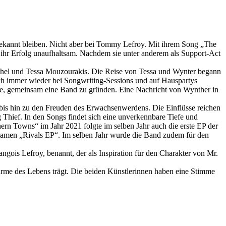
 unbekannt bleiben. Nicht aber bei Tommy Lefroy. Mit ihrem Song „The
ihr Erfolg unaufhaltsam. Nachdem sie unter anderem als Support-Act
thel und Tessa Mouzourakis. Die Reise von Tessa und Wynter begann
ich immer wieder bei Songwriting-Sessions und auf Hauspartys
Idee, gemeinsam eine Band zu gründen. Eine Nachricht von Wynther in
is hin zu den Freuden des Erwachsenwerdens. Die Einflüsse reichen
 Thief. In den Songs findet sich eine unverkennbare Tiefe und
hern Towns“ im Jahr 2021 folgte im selben Jahr auch die erste EP der
 Namen „Rivals EP“. Im selben Jahr wurde die Band zudem für den
is Lefroy, benannt, der als Inspiration für den Charakter von Mr.
ürme des Lebens trägt. Die beiden Künstlerinnen haben eine Stimme