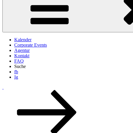
Kalender
Corporate Events
Agentur
Kontakt
FAQ
Suche
fb
Ig
Zum
Inhalt
nach
unten
scrollen