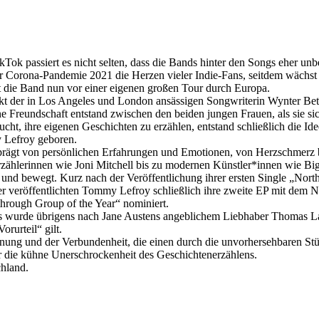
 TikTok passiert es nicht selten, dass die Bands hinter den Songs eher
 Corona-Pandemie 2021 die Herzen vieler Indie-Fans, seitdem wächst 
eht die Band nun vor einer eigenen großen Tour durch Europa.
kt der in Los Angeles und London ansässigen Songwriterin Wynter Be
ne Freundschaft entstand zwischen den beiden jungen Frauen, als sie s
cht, ihre eigenen Geschichten zu erzählen, entstand schließlich die 
 Lefroy geboren.
rägt von persönlichen Erfahrungen und Emotionen, von Herzschmerz b
zählerinnen wie Joni Mitchell bis zu modernen Künstler*innen wie Big
t und bewegt. Kurz nach der Veröffentlichung ihrer ersten Single „Nort
ter veröffentlichten Tommy Lefroy schließlich ihre zweite EP mit dem
hrough Group of the Year“ nominiert.
wurde übrigens nach Jane Austens angeblichem Liebhaber Thomas Lango
rurteil“ gilt.
ffnung und der Verbundenheit, die einen durch die unvorhersehbaren St
r die kühne Unerschrockenheit des Geschichtenerzählens.
hland.