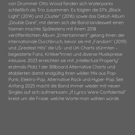
von Drummer Otto Wood fanden sich Waterparks
schließlich als Trio zusammen. Es folgten die EPs „Black
Light“ (2014) und „Cluster” (2016) sowie das Debüt-Album
„Double Dare”, mit denen sich die Band landesweit einen
Namen machte. Spätestens mit ihrem 2018
veröffentlichten Album „Entertainment” gelang ihnen der
internationale Durchbruch, bevor sie mit „Fandom” (2019)
und „Greatest Hits” die US- und UK-Charts stürmten –
begeisterte Fans, Kritiker*innen und diverse Musikpreise
inklusive. 2023 erreichten sie mit „Intellectual Property”
erstmals Platz 1 der Billboard Alternative Charts und
etablierten damit endgültig ihren wilden Mix aus Pop-
Punk, Elektro-Pop, Alternative Rock und Hyper-Pop. Seit
Anfang 2025 macht die Band immer wieder mit neuen
Singles auf sich aufmerksam: „If Lyrics Were Confidential”
kreist um die Frage, welche Worte man wählen würde,
wenn niemand sonst sie hören könnte – während „Any
Minute Now” Knights Erfahrungen mit dem
Erwachsenwerden thematisiert.
Was auf Platte schon beeindruckt, entfaltet live eine noch
größere Wucht: Ob bei Szene-Highlights wie der Warped