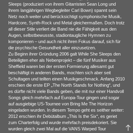
Sleeps (produziert von ihrem Gitarristen Sean Long und
ihrem langjährigen Wegbegleiter Carl Bown) spannt sein
Netz noch weiter und berücksichtigt symphonische Musik,
Hardcore, Synth-Rock und Metal gleichermaßen. Doch trotz
all dieser Stile verliert die Band nie die Fähigkeit aus den
Augen, selbstbewusste, stadiontaugliche Hymnen zu
komponieren – und auch nicht ihren Fokus darauf, sich für
die psychische Gesundheit aller einzusetzen.
Zu Beginn ihrer Gründung 2006 galt While She Sleeps den
Beteiligten eher als Nebenprojekt – die fünf Musiker aus
Sheffield waren bei der ersten Formierung allesamt gut
beschäftigt in anderen Bands, mochten sich aber seit
Schultagen und teilten einen Musikgeschmack. Anfang 2010
erschien die erste EP „The North Stands for Nothing“, und
es dürfte nicht viele Bands geben, die mit nur einer Handvoll
Songs gleich mehrfach auf Europa-Tour gingen und sogar
auf ausgiebige US-Tournee von Bring Me The Horizon
eingeladen wurden. In diesem Tempo geht es seither weiter:
2012 erschien ihr Debütalbum „This Is the Six“, es geriet
zum Charterfolg und wurde mehrfach preisdekoriert. Sie
wurden gleich zwei Mal auf die VANS Warped Tour