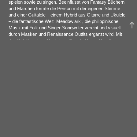
spielen sowie zu singen. Beeinflusst von Fantasy Büchern
und Märchen formte die Person mit der eigenen Stimme
und einer Guitalele – einem Hybrid aus Gitarre und Ukulele
– die fantastische Welt „Meadowlark“, die philippinische
Musik mit Folk und Singer-Songwriter vereint und visuell
durch Masken und Renaissance Outfits ergänzt wird. Mit
den Debütsingles
„Hartebeest“
und
„Harpy Hare“
debütierte Ósk Anfang 2024 unter dem Künstlernamen
Yaelokre
. Nach den Releases der Singles
„And the
hound“
und
„Neath the grove is a heart“
folgte im März
2024 die Debüt-EP
„Hayfields
“
und bündelte alle bisher
veröffentlichten Singles des Artists.
„Harpy Hare“
ging im
Sommer 2024 auf TikTok viral, machte den Artist global
bekannt und kam an die Spitze von Spotifys Global Viral
Songs Chart sowie in die TikTok Billboard Top 50. Ende
2024 folgte die EP
„Songs of Origin“
mit den Tracks
„My
farewells to the fields“
und
„Bird cage blue and yellow“
.
2025 meldete sich
Yaelokre
mit
„Kid & Leveret”
und
„Cole’s Response”
zurück und baute den Sound um eine
theatralische Ebene aus, die mit narrativen Elementen
gleichermaßen verzaubernd und mitreißend anklingt und die
fantastische Geschichte von „Meadowlark“ weiter erzählt.