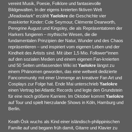
vereint Musik, Poesie, Folklore und fantasievolle
Bildgewalten. In der eigens kreierten fiktiven Welt
„Meadowlark“ erzählt
Yaelokre
die Geschichte vier
maskierter Kinder: Cole Seymour, Clémente Dearworth,
Peregrine August und Kingsley, die als Repräsentatoren der
Harkers fungieren – mythische Wesen, die die
fundamentalen Prinzipien der Natur, Wunder und des Chaos
repräsentieren – und inspiriert vom eigenen Leben und der
Kindheit des Artists sind. Mit über 1,5 Mio. Follower*innen
auf den sozialen Medien und einem eigenen Fan-kreierten
und 50 Seiten umfassenden Wiki ist
Yaelokre
längst zu
einem Phänomen geworden, das eine weltweit dedizierte
Fancommunity mit einer Unmenge an kreativer Fan Art und
Cosplays zur Folge hat. Ende Mai unterschrieb
Yaelokre
einen Vertrag bei Atlantic Records und legte den Grundstein
für eine noch größere Karriere. Im Oktober kommt
Yaelokre
auf Tour und spielt hierzulande Shows in Köln, Hamburg und
Berlin.
Keath Ósk wuchs als Kind einer isländisch-philippinischen
Familie auf und begann früh damit, Gitarre und Klavier zu