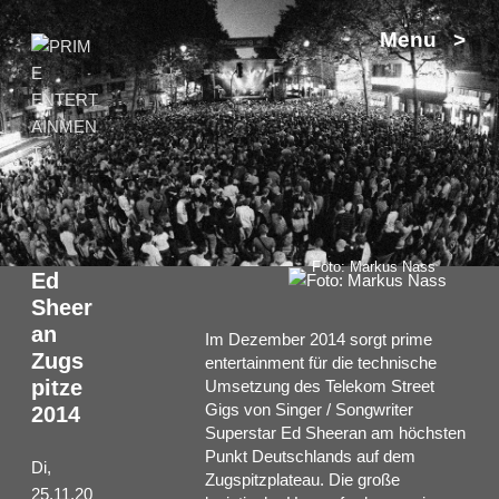
Zum
Menu >
Inhalt
springen
Foto: Markus Nass
Ed
Sheer
an
Im Dezember 2014 sorgt prime
Zugs
entertainment für die technische
pitze
Umsetzung des Telekom Street
Gigs von Singer / Songwriter
2014
Superstar Ed Sheeran am höchsten
Punkt Deutschlands auf dem
Di,
Zugspitzplateau. Die große
25.11.20