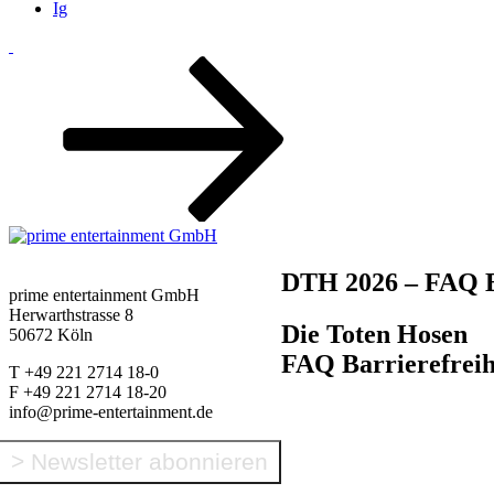
Ig
Zum
Inhalt
nach
unten
scrollen
DTH 2026 – FAQ B
prime entertainment GmbH
Herwarthstrasse 8
Die Toten Hosen
50672 Köln
FAQ Barrierefrei
T +49 221 2714 18-0
F +49 221 2714 18-20
info@prime-entertainment.de
> Newsletter abonnieren