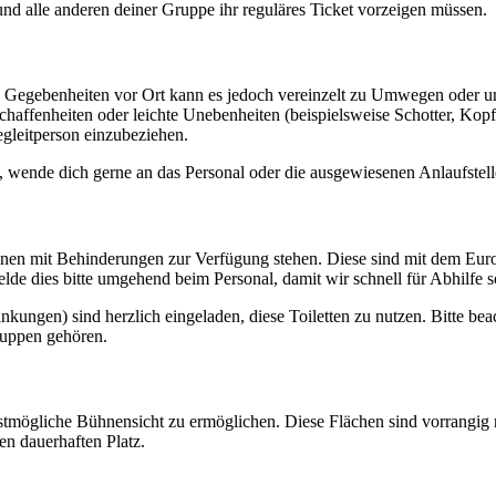
 und alle anderen deiner Gruppe ihr reguläres Ticket vorzeigen müssen.
e nach Gegebenheiten vor Ort kann es jedoch vereinzelt zu Umwegen ode
affenheiten oder leichte Unebenheiten (beispielsweise Schotter, Kopfs
egleitperson einzubeziehen.
n, wende dich gerne an das Personal oder die ausgewiesenen Anlaufstell
*innen mit Behinderungen zur Verfügung stehen. Diese sind mit dem Euro
elde dies bitte umgehend beim Personal, damit wir schnell für Abhilfe 
ngen) sind herzlich eingeladen, diese Toiletten zu nutzen. Bitte beac
ruppen gehören.
 bestmögliche Bühnensicht zu ermöglichen. Diese Flächen sind vorrangig
nen dauerhaften Platz.