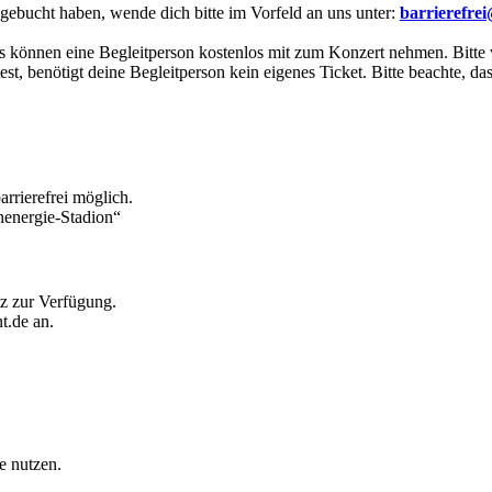
t gebucht haben, wende dich bitte im Vorfeld an uns unter:
barrierefre
önnen eine Begleitperson kostenlos mit zum Konzert nehmen. Bitte we
st, benötigt deine Begleitperson kein eigenes Ticket. Bitte beachte, da
rrierefrei möglich.
inenergie-Stadion“
atz zur Verfügung.
t.de an.
e nutzen.