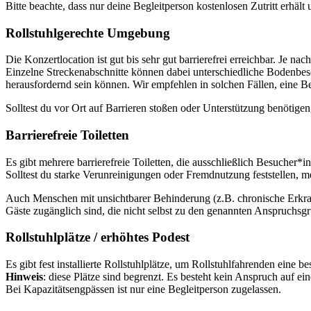
Bitte beachte, dass nur deine Begleitperson kostenlosen Zutritt erhält
Rollstuhlgerechte Umgebung
Die Konzertlocation ist gut bis sehr gut barrierefrei erreichbar. J
Einzelne Streckenabschnitte können dabei unterschiedliche Bodenbesch
herausfordernd sein können. Wir empfehlen in solchen Fällen, eine B
Solltest du vor Ort auf Barrieren stoßen oder Unterstützung benötige
Barrierefreie Toiletten
Es gibt mehrere barrierefreie Toiletten, die ausschließlich Besucher
Solltest du starke Verunreinigungen oder Fremdnutzung feststellen, m
Auch Menschen mit unsichtbarer Behinderung (z.B. chronische Erkranku
Gäste zugänglich sind, die nicht selbst zu den genannten Anspruchsg
Rollstuhlplätze / erhöhtes Podest
Es gibt fest installierte Rollstuhlplätze, um Rollstuhlfahrenden eine
Hinweis
: diese Plätze sind begrenzt. Es besteht kein Anspruch auf ei
Bei Kapazitätsengpässen ist nur eine Begleitperson zugelassen.