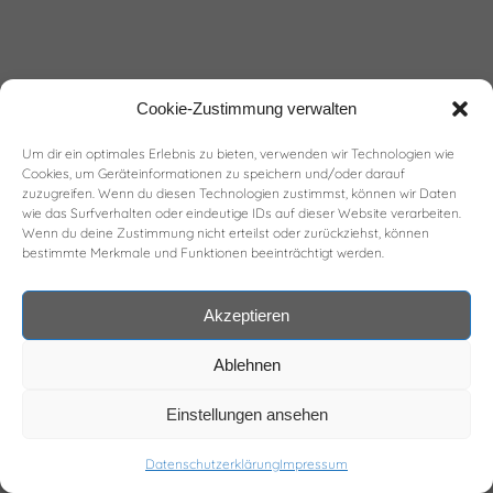
Cookie-Zustimmung verwalten
Um dir ein optimales Erlebnis zu bieten, verwenden wir Technologien wie
Cookies, um Geräteinformationen zu speichern und/oder darauf
zuzugreifen. Wenn du diesen Technologien zustimmst, können wir Daten
wie das Surfverhalten oder eindeutige IDs auf dieser Website verarbeiten.
Wenn du deine Zustimmung nicht erteilst oder zurückziehst, können
bestimmte Merkmale und Funktionen beeinträchtigt werden.
Akzeptieren
Ablehnen
Einstellungen ansehen
Datenschutzerklärung
Impressum