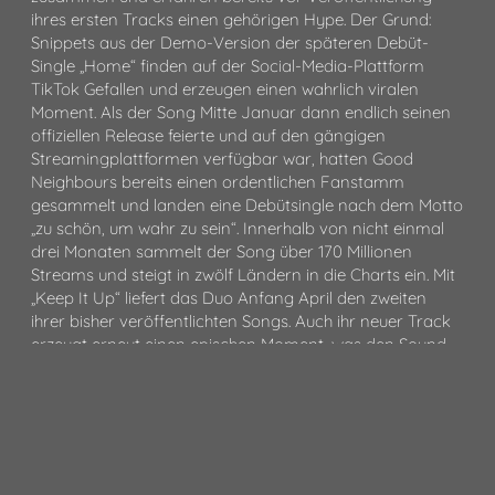
ihres ersten Tracks einen gehörigen Hype. Der Grund:
Snippets aus der Demo-Version der späteren Debüt-
Single „Home“ finden auf der Social-Media-Plattform
TikTok Gefallen und erzeugen einen wahrlich viralen
Moment. Als der Song Mitte Januar dann endlich seinen
offiziellen Release feierte und auf den gängigen
Streamingplattformen verfügbar war, hatten Good
Neighbours bereits einen ordentlichen Fanstamm
gesammelt und landen eine Debütsingle nach dem Motto
„zu schön, um wahr zu sein“. Innerhalb von nicht einmal
drei Monaten sammelt der Song über 170 Millionen
Streams und steigt in zwölf Ländern in die Charts ein. Mit
„Keep It Up“ liefert das Duo Anfang April den zweiten
ihrer bisher veröffentlichten Songs. Auch ihr neuer Track
erzeugt erneut einen epischen Moment, was den Sound
von Good Neighbours bis dato ebenso zu bestimmen
scheint, wie das Spiel mit sanften und epischen Passagen.
Das Ganze klingt dabei nach einer Mischung aus Noah
Kahan oder den Lumineers mit den melancholisch-
befreienden Momenten des 2010er-Indie von Bastille’s
„Pompeii“ oder „Pumpin Blood“ der NoNoNos. Nach