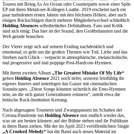
Touren mit Being As An Ocean oder Counterparts sowie einer Split-
EP mit ihren Metalcore-Kollegen Loathe. 2019 erscheint nach ein
paar turbulenten ersten Jahren mit den höchsten Höhen, aber auch
einigen Rückschlägen durch mehrere Mitgliederwechsel schließlich
Holding Absences
selbstbetiteltes Debütalbum. Fans und Kritik
sind sich einig: Das hier ist der Sound, den Großbritannien und die
Welt gerade brauchen.
Der Vierer zeigt sich auf seinem Erstling nachdenklich und
emotional; es geht um die großen Themen wie Tod, Liebe und das
Streben nach Glück – verpackt in atmosphärische, melancholische,
mal progressive und mal poppige Post-Hardcore-Hymnen.
Mit ihrem zweiten Album
„The Greatest Mistake Of My Life“
gehen
Holding Absence
2021 noch tiefer, sezieren feinfühlig ihr
eigenes Inneres und unterlegen das Ganze mit cinematischen
Soundscapes. „Diese Songs könnten sicherlich die Emo-Hymnen
sein, an die sich ganze Generationen erinnern“, urteilt etwa die
britische Rock-Institution Kerrang.
Nach abgesagten Tourneen und Zwangspausen im Schatten der
Corona-Pandemie tun
Holding Absence
nun endlich wieder das,
was sie am besten können: auf der Bühne stehen und ihr Publikum
in ihren Bann ziehen. Mit der im April 2023 veröffentlichten Single
„A Crooked Melody“
hat die Band auch neues Material im