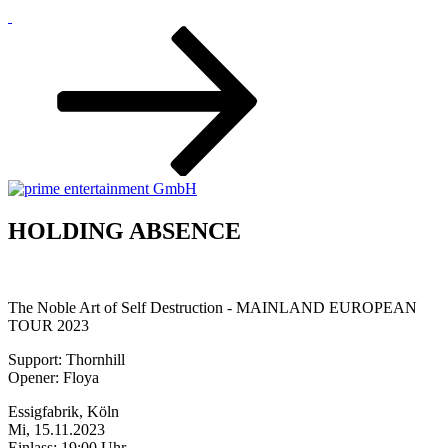
Zum
Inhalt
nach
unten
scrollen
HOLDING ABSENCE
The Noble Art of Self Destruction - MAINLAND EUROPEAN
TOUR 2023
Support: Thornhill
Opener: Floya
Essigfabrik, Köln
Mi, 15.11.2023
Einlass: 19:00 Uhr