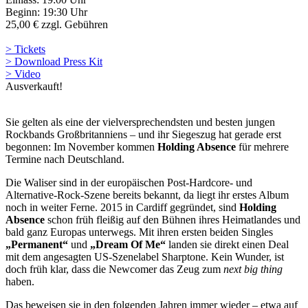
Beginn: 19:30 Uhr
25,00 € zzgl. Gebühren
> Tickets
> Download Press Kit
> Video
Ausverkauft!
Sie gelten als eine der vielversprechendsten und besten jungen
Rockbands Großbritanniens – und ihr Siegeszug hat gerade erst
begonnen: Im November kommen
Holding Absence
für mehrere
Termine nach Deutschland.
Die Waliser sind in der europäischen Post-Hardcore- und
Alternative-Rock-Szene bereits bekannt, da liegt ihr erstes Album
noch in weiter Ferne. 2015 in Cardiff gegründet, sind
Holding
Absence
schon früh fleißig auf den Bühnen ihres Heimatlandes und
bald ganz Europas unterwegs. Mit ihren ersten beiden Singles
„Permanent“
und
„Dream Of Me“
landen sie direkt einen Deal
mit dem angesagten US-Szenelabel Sharptone. Kein Wunder, ist
doch früh klar, dass die Newcomer das Zeug zum
n
ext
b
ig
t
hing
haben.
Das beweisen sie in den folgenden Jahren immer wieder – etwa auf