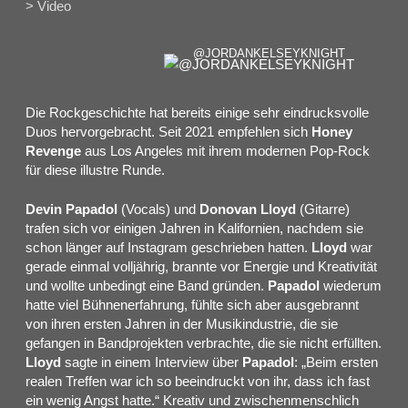
> Video
@JORDANKELSEYKNIGHT
Die Rockgeschichte hat bereits einige sehr eindrucksvolle
Duos hervorgebracht. Seit 2021 empfehlen sich
Honey
Revenge
aus Los Angeles mit ihrem modernen Pop-Rock
für diese illustre Runde.
Devin Papadol
(Vocals) und
Donovan Lloyd
(Gitarre)
trafen sich vor einigen Jahren in Kalifornien, nachdem sie
schon länger auf Instagram geschrieben hatten.
Lloyd
war
gerade einmal volljährig, brannte vor Energie und Kreativität
und wollte unbedingt eine Band gründen.
Papadol
wiederum
hatte viel Bühnenerfahrung, fühlte sich aber ausgebrannt
von ihren ersten Jahren in der Musikindustrie, die sie
gefangen in Bandprojekten verbrachte, die sie nicht erfüllten.
Lloyd
sagte in einem Interview über
Papadol
: „Beim ersten
realen Treffen war ich so beeindruckt von ihr, dass ich fast
ein wenig Angst hatte.“ Kreativ und zwischenmenschlich