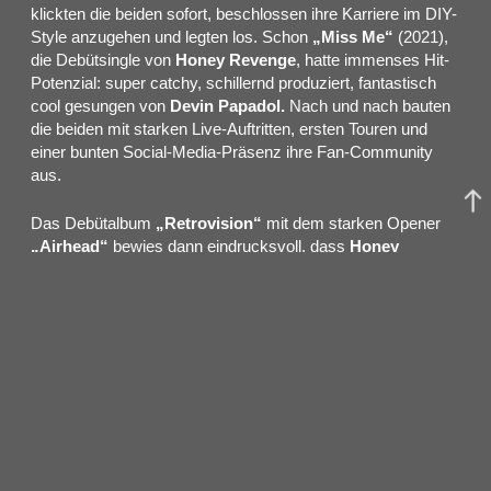
klickten die beiden sofort, beschlossen ihre Karriere im DIY-
Style anzugehen und legten los. Schon
„Miss Me“
(2021),
die Debütsingle von
Honey Revenge
, hatte immenses Hit-
Potenzial: super catchy, schillernd produziert, fantastisch
cool gesungen von
Devin Papadol.
Nach und nach bauten
die beiden mit starken Live-Auftritten, ersten Touren und
einer bunten Social-Media-Präsenz ihre Fan-Community
aus.
Das Debütalbum
„Retrovision“
mit dem starken Opener
„Airhead“
bewies dann eindrucksvoll, dass
Honey
Revenge
gekommen sind, um zu bleiben.
Papadols
toughe, aber verletzliche Lyrics, das Songwriting von ihr und
Lloyd
, das Pop und Rock verschmelzt, ohne beiden Stilen
die Edge zu nehmen, ergeben eine Kombination, die
gleichermaßen auf Platte wie auf der Bühne funktioniert. Bei
ihren Konzerten werden
Honey Revenge
dabei von
weiteren Musikern unterstützt: Eine bunte, junge Band, die
ihrem bunten, jungen Publikum sehr nahe ist. Im Frühjahr
sind
Honey Revenge
dann endlich in Europa zu erleben
und gastieren am 29. Mai für eine exklusive