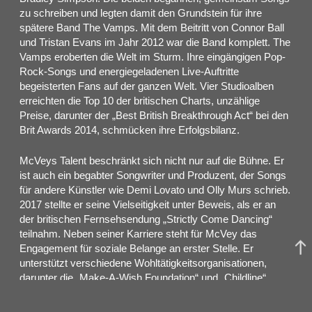
zu schreiben und legten damit den Grundstein für ihre
spätere Band The Vamps. Mit dem Beitritt von Connor Ball
und Tristan Evans im Jahr 2012 war die Band komplett. The
Vamps eroberten die Welt im Sturm. Ihre eingängigen Pop-
Rock-Songs und energiegeladenen Live-Auftritte
begeisterten Fans auf der ganzen Welt. Vier Studioalben
erreichten die Top 10 der britischen Charts, unzählige
Preise, darunter der „Best British Breakthrough Act“ bei den
Brit Awards 2014, schmücken ihre Erfolgsbilanz.
McVeys Talent beschränkt sich nicht nur auf die Bühne. Er
ist auch ein begabter Songwriter und Produzent, der Songs
für andere Künstler wie Demi Lovato und Olly Murs schrieb.
2017 stellte er seine Vielseitigkeit unter Beweis, als er an
der britischen Fernsehsendung „Strictly Come Dancing“
teilnahm. Neben seiner Karriere steht für McVey das
Engagement für soziale Belange an erster Stelle. Er
unterstützt verschiedene Wohltätigkeitsorganisationen,
darunter die „Make-A-Wish Foundation“ und „Childline“.
James McVeys Geschichte ist eine Geschichte von Talent,
Hingabe und Erfolg. Man darf gespannt sein, welche