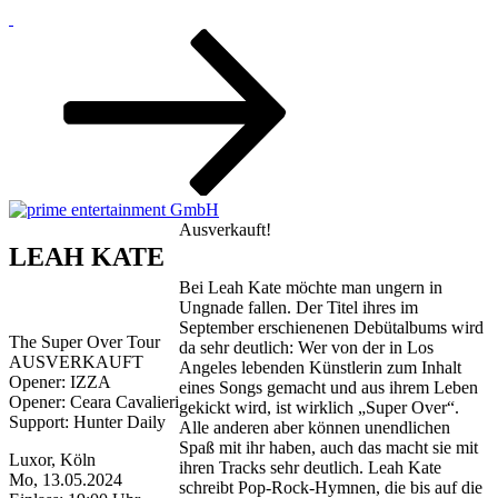
Zum
Inhalt
nach
unten
scrollen
Ausverkauft!
LEAH KATE
Bei Leah Kate möchte man ungern in
Ungnade fallen. Der Titel ihres im
September erschienenen Debütalbums wird
The Super Over Tour
da sehr deutlich: Wer von der in Los
AUSVERKAUFT
Angeles lebenden Künstlerin zum Inhalt
Opener: IZZA
eines Songs gemacht und aus ihrem Leben
Opener: Ceara Cavalieri
gekickt wird, ist wirklich „Super Over“.
Support: Hunter Daily
Alle anderen aber können unendlichen
Spaß mit ihr haben, auch das macht sie mit
Luxor, Köln
ihren Tracks sehr deutlich. Leah Kate
Mo, 13.05.2024
schreibt Pop-Rock-Hymnen, die bis auf die