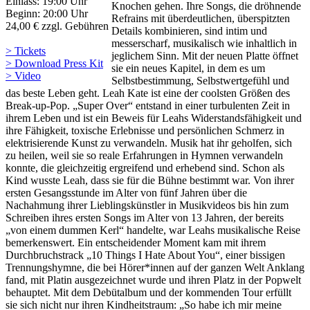
Einlass: 19:00 Uhr
Knochen gehen. Ihre Songs, die dröhnende
Beginn: 20:00 Uhr
Refrains mit überdeutlichen, überspitzten
24,00 € zzgl. Gebühren
Details kombinieren, sind intim und
messerscharf, musikalisch wie inhaltlich in
> Tickets
jeglichem Sinn. Mit der neuen Platte öffnet
> Download Press Kit
sie ein neues Kapitel, in dem es um
> Video
Selbstbestimmung, Selbstwertgefühl und
das beste Leben geht. Leah Kate ist eine der coolsten Größen des
Break-up-Pop. „Super Over“ entstand in einer turbulenten Zeit in
ihrem Leben und ist ein Beweis für Leahs Widerstandsfähigkeit und
ihre Fähigkeit, toxische Erlebnisse und persönlichen Schmerz in
elektrisierende Kunst zu verwandeln. Musik hat ihr geholfen, sich
zu heilen, weil sie so reale Erfahrungen in Hymnen verwandeln
konnte, die gleichzeitig ergreifend und erhebend sind. Schon als
Kind wusste Leah, dass sie für die Bühne bestimmt war. Von ihrer
ersten Gesangsstunde im Alter von fünf Jahren über die
Nachahmung ihrer Lieblingskünstler in Musikvideos bis hin zum
Schreiben ihres ersten Songs im Alter von 13 Jahren, der bereits
„von einem dummen Kerl“ handelte, war Leahs musikalische Reise
bemerkenswert. Ein entscheidender Moment kam mit ihrem
Durchbruchstrack „10 Things I Hate About You“, einer bissigen
Trennungshymne, die bei Hörer*innen auf der ganzen Welt Anklang
fand, mit Platin ausgezeichnet wurde und ihren Platz in der Popwelt
behauptet. Mit dem Debütalbum und der kommenden Tour erfüllt
sie sich nicht nur ihren Kindheitstraum: „So habe ich mir meine