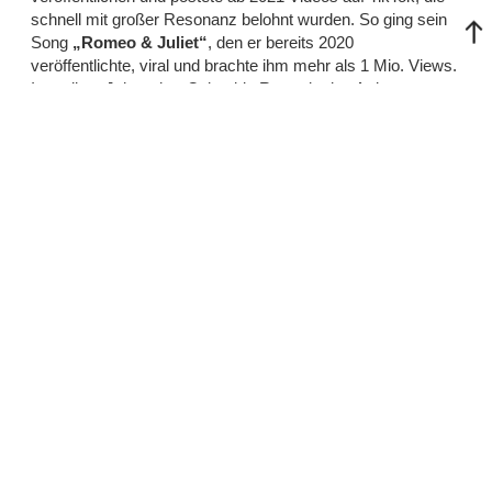
schnell mit großer Resonanz belohnt wurden. So ging sein
Song
„Romeo
&
Juliet“
, den er bereits 2020
veröffentlichte, viral und brachte ihm mehr als 1 Mio. Views.
Im selben Jahr nahm Columbia Records den Artist unter
Vertrag. Mit seiner Folge-Single
„Shit Show“
konnte der
24-jährige vom TikTok-Hype profitieren und einen weiteren
Erfolg landen. 2022 ließ er weitere Singles folgen, die er auf
seiner Debüt-EP
„Slow Down“
bündelte, bevor es ihn mit
Twenty One Pilots auf Tour zog. Im April 2023 feierte
Peter
McPoland
mit seiner Single
„Digital Silence“
den größten
Erfolg seiner bisherigen Karriere. Die Single fungierte als
erster Vorgeschmack auf sein Debütalbum
„Piggy“
, das im
Sommer des Jahres folgte. 2024 veröffentlichte er die EP
„Friend“
, die mit Songs wie
„A Place Like This“
sowie
„Speed of the Sound (of you)“
treibende Vibes offenlegt.
Auf seinem zweiten Album
„Big Lucky“
widmete sich
Peter McPoland
erneut seinen vielen Einflüssen. Mit nur
einer Vorab-Single (
„Last Looks“
) gab er seinen Fans die
Chance, sich völlig auf das Album als Gesamtwerk
fokussieren zu können. Nicht zuletzt dank einer
neugewonnenen Unabhängigkeit sowie einer gewissen