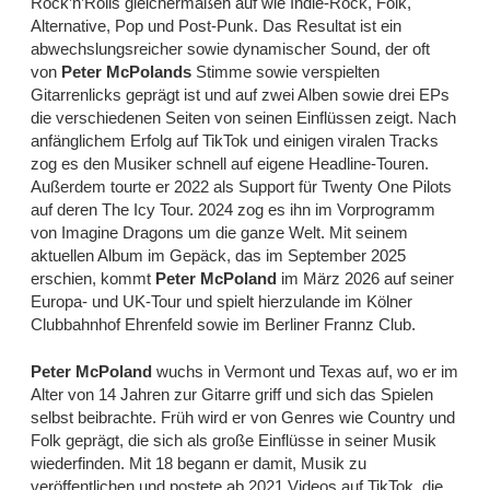
Rock’n’Rolls gleichermaßen auf wie Indie-Rock, Folk,
Alternative, Pop und Post-Punk. Das Resultat ist ein
abwechslungsreicher sowie dynamischer Sound, der oft
von
Peter
McPolands
Stimme sowie verspielten
Gitarrenlicks geprägt ist und auf zwei Alben sowie drei EPs
die verschiedenen Seiten von seinen Einflüssen zeigt. Nach
anfänglichem Erfolg auf TikTok und einigen viralen Tracks
zog es den Musiker schnell auf eigene Headline-Touren.
Außerdem tourte er 2022 als Support für Twenty One Pilots
auf deren The Icy Tour. 2024 zog es ihn im Vorprogramm
von Imagine Dragons um die ganze Welt. Mit seinem
aktuellen Album im Gepäck, das im September 2025
erschien, kommt
Peter McPoland
im März 2026 auf seiner
Europa- und UK-Tour und spielt hierzulande im Kölner
Clubbahnhof Ehrenfeld sowie im Berliner Frannz Club.
Peter
McPoland
wuchs in Vermont und Texas auf, wo er im
Alter von 14 Jahren zur Gitarre griff und sich das Spielen
selbst beibrachte. Früh wird er von Genres wie Country und
Folk geprägt, die sich als große Einflüsse in seiner Musik
wiederfinden. Mit 18 begann er damit, Musik zu
veröffentlichen und postete ab 2021 Videos auf TikTok, die