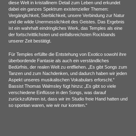
diese Welt in kristallinem Detail zum Leben und erkundet
dabei ein ganzes Spektrum existenzieller Themen:
Vergänglichkeit, Sterblichkeit, unsere Verbindung zur Natur
und die wilde Unermesslichkeit des Geistes. Das Ergebnis
ist ein wahrhaft eindringliches Werk, das Temples als eine
der fortschrittlichsten und einfallsreichsten Rockbands
unserer Zeit bestätigt.
Für Temples erfüllte die Entstehung von Exotico sowohl ihre
überbordende Fantasie als auch ein verständliches
Bedürfnis, der realen Welt zu entfliehen. „Es gibt Songs zum
Tanzen und zum Nachdenken, und dadurch haben wir jeden
Aspekt unseres musikalischen Vokabulars erforscht.“
Bassist Thomas Walmsley fügt hinzu: „Es gibt so viele
verschiedene Einflüsse in den Songs, was darauf
zurückzuführen ist, dass wir im Studio freie Hand hatten und
so spontan waren, wie wir nur konnten.“
Aufgrund dieser uneingeschränkten Freiheit schüttelten
Temples schließlich alle verbleibenden Hemmungen im
kreativen Prozess ab. „Wir haben gelernt, die Magie in den