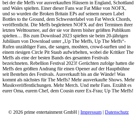
bei der die Meffs vor ausverkauften Häusern in England, Schottland
und Wales spielten. Einer dieser Fans war Fat Mike von NOFX,
und so wurden die Broken Britain EPs auf seinem neuen Label
Bottles to the Ground, dem Schwesterlabel von Fat Wreck Chords,
veröffentlicht. Die Meffs begleiteten NOFX auf drei Terminen ihrer
letzten Welttournee, auf der sie vor ihrem bisher größten Publikum
spielten… Bis zum Download 2023 spielten sie beim 20-jährigen
Jubiläum von Download unter „Up The Meffs, Up The Meffs“-
Rufen unzähliger Fans, die sangen, moshten, crowd-surften und in
einem riesigen Circle Pit Staub aufwirbelten, wobei die Kritiker The
Meffs als eine der besten Bands des gesamten Festivals
bezeichneten. Rebellion Festival 2023! Gerüchten zufolge hatten die
Meffs den größten Andrang für einen Opener auf der Hauptbühne
seit Bestehen des Festivals. Ausverkauft bis an die Wände! Was
kommt als nächstes für The Meffs? Mehr ausverkaufte Shows. Mehr
Musikveröffentlichungen. Mehr Merch. Und mehr Fans. Erzählt es
eurer Oma, eurem Chef, dem Cousin eurer Ex-Frau; Up The Meffs!
© 2026 prime entertainment GmbH |
Impressum
|
Datenschutz