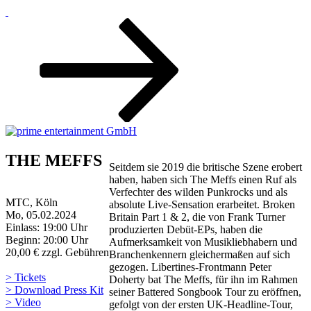
Zum
Inhalt
nach
unten
scrollen
THE MEFFS
Seitdem sie 2019 die britische Szene erobert
haben, haben sich The Meffs einen Ruf als
Verfechter des wilden Punkrocks und als
MTC, Köln
absolute Live-Sensation erarbeitet. Broken
Mo, 05.02.2024
Britain Part 1 & 2, die von Frank Turner
Einlass: 19:00 Uhr
produzierten Debüt-EPs, haben die
Beginn: 20:00 Uhr
Aufmerksamkeit von Musikliebhabern und
20,00 € zzgl. Gebühren
Branchenkennern gleichermaßen auf sich
gezogen. Libertines-Frontmann Peter
> Tickets
Doherty bat The Meffs, für ihn im Rahmen
> Download Press Kit
seiner Battered Songbook Tour zu eröffnen,
> Video
gefolgt von der ersten UK-Headline-Tour,