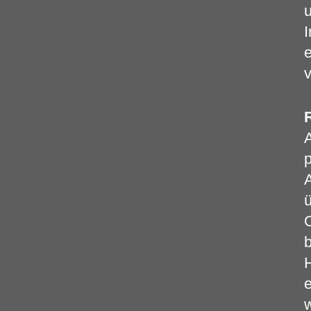
u
I
e
v
A
p
A
ü
O
b
H
e
w