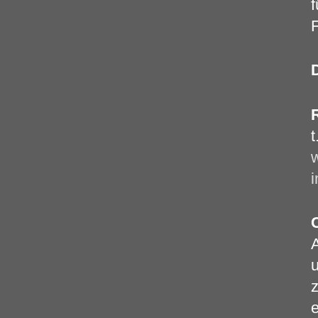
f
F
t
w
i
u
z
e