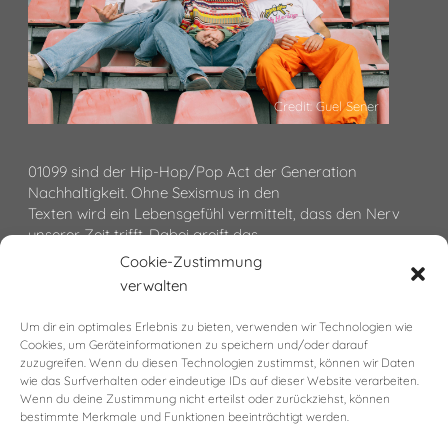
Credit: Guel Sener
01099 sind der Hip-Hop/Pop Act der Generation
Nachhaltigkeit. Ohne Sexismus in den
Texten wird ein Lebensgefühl vermittelt, dass den Nerv
unserer Zeit trifft. Dabei greift das
Trio bestehend aus Gustav (20), Paul (23) und Zachi (20)
Cookie-Zustimmung
auf ihre erstklassige musikalische
verwalten
Ausbildung zurück. Gustav spielt Horn, Paul Saxophon
und Piano und Zachi Akkordeon.
Um dir ein optimales Erlebnis zu bieten, verwenden wir Technologien wie
Die 4 Jungs kennen sich schon seit ihrer Kindheit, weil sie
Cookies, um Geräteinformationen zu speichern und/oder darauf
alle in der Dresdner Neustadt
zuzugreifen. Wenn du diesen Technologien zustimmst, können wir Daten
(Postleitzahl 01099) aufgewachsen sind. Das 4. Mitglied
wie das Surfverhalten oder eindeutige IDs auf dieser Website verarbeiten.
Wenn du deine Zustimmung nicht erteilst oder zurückziehst, können
Dani, welches nur hin und wieder
bestimmte Merkmale und Funktionen beeinträchtigt werden.
auftaucht hat sich für eine hauptberufliche Hornkarriere
entschieden.