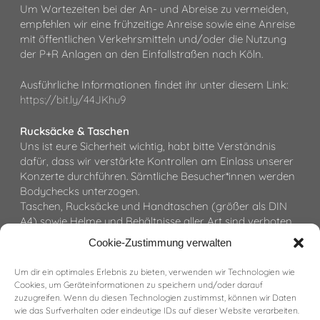
Um Wartezeiten bei der An- und Abreise zu vermeiden,
empfehlen wir eine frühzeitige Anreise sowie eine Anreise
mit öffentlichen Verkehrsmitteln und/oder die Nutzung
der P+R Anlagen an den Einfallstraßen nach Köln.
Ausführliche Informationen findet ihr unter diesem Link:
https://bit.ly/44JKhu9
Rucksäcke & Taschen
Uns ist eure Sicherheit wichtig, habt bitte Verständnis
dafür, dass wir verstärkte Kontrollen am Einlass unserer
Konzerte durchführen. Sämtliche Besucher*innen werden
Bodychecks unterzogen.
Taschen, Rucksäcke und Handtaschen (größer als DIN
A4) sowie Helme und Behältnisse aller Art sind verboten.
Die Zuschauer*innen werden ausdrücklich gebeten, auf
Cookie-Zustimmung verwalten
deren Mitbringen zu verzichten und sich ausschließlich auf
wirklich notwendige Utensilien wie Handys, Schlüsselbund
Um dir ein optimales Erlebnis zu bieten, verwenden wir Technologien wie
und Portemonnaies sowie Medikamente in kleinen
Cookies, um Geräteinformationen zu speichern und/oder darauf
Taschen bis zu einer maximalen Größe von DIN A4
zuzugreifen. Wenn du diesen Technologien zustimmst, können wir Daten
(29,5cm x 21cm) zu beschränken.
wie das Surfverhalten oder eindeutige IDs auf dieser Website verarbeiten.