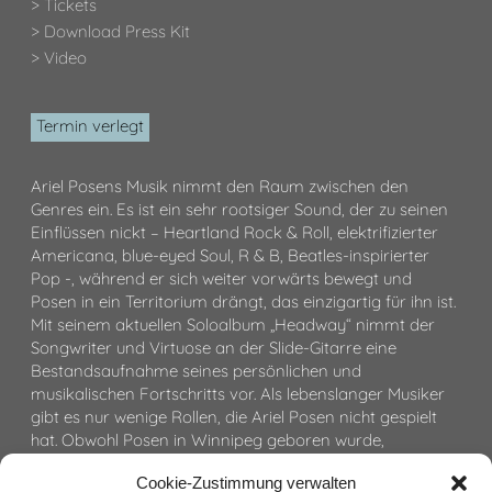
> Tickets
> Download Press Kit
> Video
Termin verlegt
Ariel Posens Musik nimmt den Raum zwischen den
Genres ein. Es ist ein sehr rootsiger Sound, der zu seinen
Einflüssen nickt – Heartland Rock & Roll, elektrifizierter
Americana, blue-eyed Soul, R & B, Beatles-inspirierter
Pop -, während er sich weiter vorwärts bewegt und
Posen in ein Territorium drängt, das einzigartig für ihn ist.
Mit seinem aktuellen Soloalbum „Headway“ nimmt der
Songwriter und Virtuose an der Slide-Gitarre eine
Bestandsaufnahme seines persönlichen und
musikalischen Fortschritts vor. Als lebenslanger Musiker
gibt es nur wenige Rollen, die Ariel Posen nicht gespielt
hat. Obwohl Posen in Winnipeg geboren wurde,
verbrachte er einen Großteil seiner Kindheit auf Reisen
Cookie-Zustimmung verwalten
und reiste mit seinen Musikereltern von Show zu Show. Mit