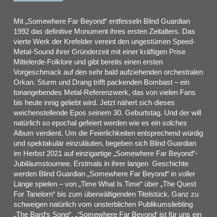
Mit „Somewhere Far Beyond“ entfesseln Blind Guardian
1992 das definitive Monument ihres ersten Zeitalters. Das
vierte Werk der Krefelder vereint den ungestümen Speed-
Metal-Sound ihrer Gründerzeit mit einer kräftigen Prise
Mittelerde-Folklore und gibt bereits einen ersten
Vorgeschmack auf den sehr bald aufziehenden orchestralen
Orkan. Sturm und Drang trifft packenden Bombast – ein
tonangebendes Metal-Referenzwerk, das von vielen Fans
bis heute innig geliebt wird. Jetzt nähert sich dieses
weichenstellende Epos seinem 30. Geburtstag. Und der will
natürlich so epochal gefeiert werden wie es ein solches
Album verdient. Um die Feierlichkeiten entsprechend würdig
und spektakulär einzuläuten, begeben sich Blind Guardian
im Herbst 2021 auf einzigartige „Somewhere Far Beyond“-
Jubiläumstournee. Erstmals in ihrer langen Geschichte
werden Blind Guardian „Somewhere Far Beyond“ in voller
Länge spielen – von „Time What Is Time“ über „The Quest
For Tanelorn“ bis zum überwältigenden Titelstück. Ganz zu
schweigen natürlich vom unsterblichen Publikumsliebling
„The Bard‘s Song“. „‘Somewhere Far Beyond‘ ist für uns ein