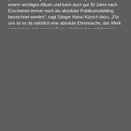
enorm wichtiges Album und kann auch gut 30 Jahre nach
Erscheinen immer noch als absoluter Publikumsliebling
bezeichnet werden“, sagt Sänger Hansi Kürsch dazu. „Für
uns ist es da natürlich eine absolute Ehrensache, das Werk
gemeinsam mit unseren Fans gebührend zu zelebrieren.
Wir freuen uns auf die Shows – let‘s sing the bard’s song!“
Diese Tournee ist nicht nur die einmalige Gelegenheit,
diesen Klassiker in seiner ganzen epischen Pracht live zu
bestaunen; sie dient zugleich als perfekte Einstimmung auf
das Ende 2021 erscheinende neue Studioalbum. Denn liest
man die Vorzeichen richtig, wird auch auf diesem
bevorstehenden Werk die Härteschraube spürbar
angezogen. Lasst den Marsch der Zeit erneut beginnen…