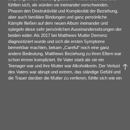
fühlten sich, als würden sie ineinander verschwinden.
Phasen den Destruktivität und Komplexität der Beziehung,
aber auch familiäre Bindungen und ganz persönliche
Kämpfe fließen auf dem neuen Album ineinander und
spiegeln diese sehr persönlichen Auseinandersetzungen der
beiden wider. Als 2017 bei Matthews Mutter Demenz
diagnostiziert wurde und sich die ersten Symptome
bemerkbar machten, bekam „Careful“ noch eine ganz
andere Bedeutung. Matthews Beziehung zu ihren Eltern war
schon immer kompliziert. Ihr Vater starb als sie ein
Teenager war und ihre Mutter war Alkoholikerin. Der Verlust
des Vaters war abrupt und extrem, das ständige Gefühl und
die Trauer darüber die Mutter zu verlieren, fühlte sich wie ein
langsames, chronisches Leiden an. „Careful“ nimmt sich die
Zeit, diese Traumata und den Impuls davor zu fliehen, zu
untersuchen. Geschrieben wurde hauptsächlich in
Massachusetts, mit einer Handvoll Synthesizern und einem
Laptop. Für Muller ist ein minimales Set-Up sehr bedeutend
in diesem Prozess. Gemischt wurde in Italien mit Maurizio
Baggio von La Distilleria Studio.