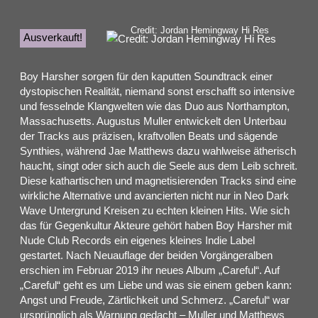
Credit: Jordan Hemingway Hi Res
Ausverkauft!
Boy Harsher sorgen für den kaputten Soundtrack einer
dystopischen Realität, niemand sonst erschafft so intensive
und fesselnde Klangwelten wie das Duo aus Northampton,
Massachusetts. Augustus Muller entwickelt den Unterbau
der Tracks aus präzisen, kraftvollen Beats und sägende
Synthies, während Jae Matthews dazu wahlweise ätherisch
haucht, singt oder sich auch die Seele aus dem Leib schreit.
Diese kathartischen und magnetisierenden Tracks sind eine
wirkliche Alternative und avancierten nicht nur in Neo Dark
Wave Untergrund Kreisen zu echten kleinen Hits. Wie sich
das für Gegenkultur Akteure gehört haben Boy Harsher mit
Nude Club Records ein eigenes kleines Indie Label
gestartet. Nach Neuauflage der beiden Vorgängeralben
erschien im Februar 2019 ihr neues Album „Careful“. Auf
„Careful“ geht es um Liebe und was sie einem geben kann:
Angst und Freude, Zärtlichkeit und Schmerz. „Careful“ war
ursprünglich als Warnung gedacht – Muller und Matthews