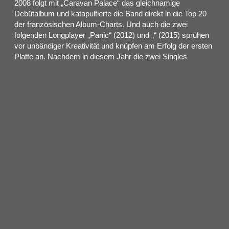
2008 folgt mit „Caravan Palace“ das gleichnamige
Debütalbum und katapultierte die Band direkt in die Top 20
der französischen Album-Charts. Und auch die zwei
folgenden Longplayer „Panic“ (2012) und „
“ (2015) sprühen
vor unbändiger Kreativität und knüpfen am Erfolg der ersten
Platte an. Nachdem in diesem Jahr die zwei Singles
„Miracle“ und „About You“ veröffentlicht wurden, hofft nun
die Electroswing-Gemeinde auf ein neues Album. Doch auf
eine Sache kann man sich schon jetzt freuen: Caravan
Palace kommen nach Deutschland zurück und lassen in
vier Städten die Puppen tanzen. Zu erleben gibt’s die
französische Band am 18. Februar in der Kantine Köln, am
19. Februar im Hamburger Mojo Club, am 20. Februar im
Huxleys Berlin sowie am 22. Februar im Münchner
Technikum.