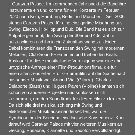
– Caravan Palace. Im kommenden Jahr packt die Band ihre
Instrumente ein und kommt für vier Konzerte im Februar
2020 nach Köln, Hamburg, Berlin und München. Seit 2006
stehen Caravan Palace für eine einzigartige Mischung aus
Swing, Electro, Hip-Hop und Dub. Die Band hat es sich zur
Aufgabe gemacht, den Swing der 30er und 40er Jahre
aufzupolieren und ihn in ein Zukunftsgewand zu kleiden.
Dabei kombinieren die Franzosen den Swing mit modernen
Melodien, Club-Sound-Elementen und treibenden Beats.
Auslöser für diese musikalische Vereinigung war eine eher
untypische Anfrage einer Film-Produktionsfirma, die für
einen alten zensierten Erotik-Stummfilm auf der Suche nach
passender Musik war. Arnaud Vial (Gitarre), Charles
Delaporte (Bass) und Hugues Payen (Violine) kannten sich
schon von anderen Projekten und schlossen sich
zusammen, um den Soundtrack für diesen Film zu kreieren.
Da sich alle drei musikalisch eng mit Swing und
elektronischer Musik auseinandersetzten, war die
Symbiose beider Bereiche eine logische Konsequenz. Kurz
darauf wird Caravan Palace mit vier weiteren Musikern an
Gesang, Posaune, Klarinette und Saxofon vervollständigt.