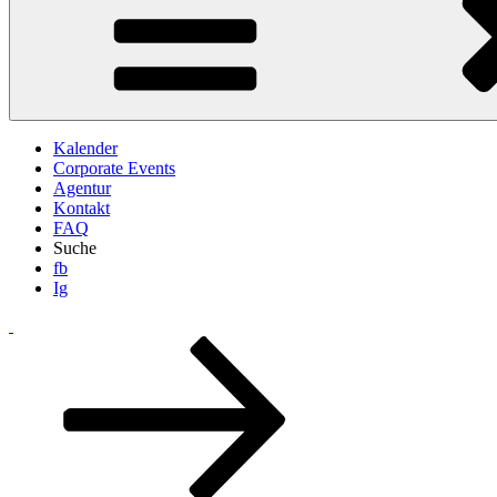
Kalender
Corporate Events
Agentur
Kontakt
FAQ
Suche
fb
Ig
Zum
Inhalt
nach
unten
scrollen