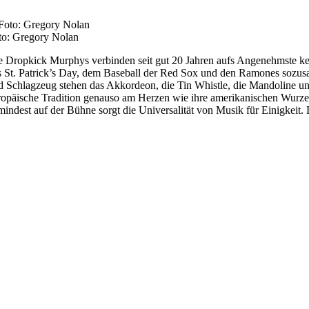
to: Gregory Nolan
e Dropkick Murphys verbinden seit gut 20 Jahren aufs Angenehmste kel
s St. Patrick’s Day, dem Baseball der Red Sox und den Ramones sozusag
d Schlagzeug stehen das Akkordeon, die Tin Whistle, die Mandoline und
ropäische Tradition genauso am Herzen wie ihre amerikanischen Wurze
indest auf der Bühne sorgt die Universalität von Musik für Einigkeit. D