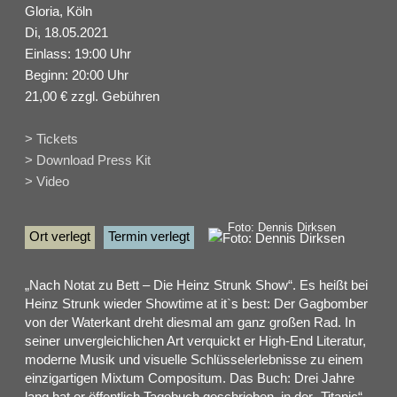
Gloria, Köln
Di, 18.05.2021
Einlass: 19:00 Uhr
Beginn: 20:00 Uhr
21,00 € zzgl. Gebühren
> Tickets
> Download Press Kit
> Video
Foto: Dennis Dirksen
Ort verlegt
Termin verlegt
„Nach Notat zu Bett – Die Heinz Strunk Show“. Es heißt bei
Heinz Strunk wieder Showtime at it`s best: Der Gagbomber
von der Waterkant dreht diesmal am ganz großen Rad. In
seiner unvergleichlichen Art verquickt er High-End Literatur,
moderne Musik und visuelle Schlüsselerlebnisse zu einem
einzigartigen Mixtum Compositum. Das Buch: Drei Jahre
lang hat er öffentlich Tagebuch geschrieben, in der „Titanic“,