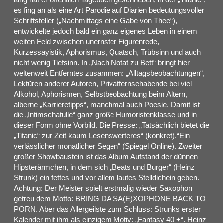
es fing an als eine Art Parodie auf Diarien bedeutungsvoller
Schriftsteller („Nachmittags eine Gabe von Thee“),
entwickelte jedoch bald ein ganz eigenes Leben in einem
weiten Feld zwischen unernster Figurenrede,
Kurzessayistik, Aphorismus, Quatsch, Trübsinn und auch
nicht wenig Tiefsinn. In „Nach Notat zu Bett“ bringt hier
weltenweit Entferntes zusammen: „Alltagsbeobachtungen“,
Lektüren anderer Autoren, Privatfernsehabende bei viel
Alkohol, Aphorismen, Selbstbeobachtung beim Altern,
alberne „Karrieretipps“, manchmal auch Poesie. Damit ist
die „Intimschatulle“ ganz große Humoristenklasse und in
dieser Form ohne Vorbild. Die Presse: „Tatsächlich bietet die
„Titanic“ zur Zeit kaum Lesenswerteres“ (konkret).“Ein
verlässlicher monatlicher Segen“ (Spiegel Online). Zweiter
großer Showbaustein ist das Album Aufstand der dünnen
Hipsterärmchen, in dem sich „Beats und Burger“ (Heinz
Strunk) ein fettes und vor allem lautes Stelldichein geben.
Achtung: Der Meister spielt erstmalig wieder Saxophon
getreu dem Motto: BRING DA SA(E)XOPHONE BACK TO
PORN. Aber das Allergeilste zum Schluss: Strunks erster
Kalender mit ihm als einzigem Motiv: „Fantasy 40 +“. Heinz