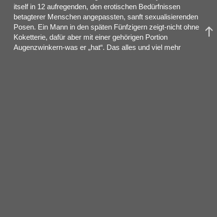
itself in 12 aufregenden, den erotischen Bedürfnissen
betagterer Menschen angepassten, sanft sexualisierenden
Posen. Ein Mann in den späten Fünfzigern zeigt-nicht ohne
Koketterie, dafür aber mit einer gehörigen Portion
Augenzwinkern-was er „hat“. Das alles und viel mehr
präsentiert Heinz Strunk auf dem Zenit seines Könnens im
Showschaltjahr 2019 “Nach Notat zu Bett” erscheint im
August bei Rowohlt. „Aufstand der dünnen Hipsterärmchen“
erscheint als LP/CD im August bei Audiolith. Der Musiker,
Schauspieler und Schriftsteller Heinz Strunk wurde 1962 in
Hamburg geboren. Er ist Gründungsmitglied des
Humoristentrios Studio Braun und hatte auf VIVA eine
eigene Fernseh-Show. Sein Debut Fleisch ist mein Gemüse
verkaufte sich mehr als eine halbe Million Mal. Es ist
Vorlage eines preisgekrönten Hörspiels, eines
Theaterstücks und eines Kinofilms. Auch die
darauffolgenden Bücher des Autors wurden zu Bestsellern.
Heinz Strunk war in den frühen Siebzigern
Gründungsmitglied von Fraktus, den Erfindern von Techno,
die 2013 ein sagenhaftes Comeback feierten. Für seinen
2016 erschienen Der goldene Handschuh wurde er für den