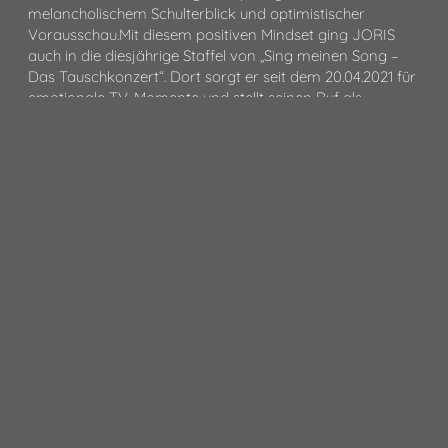
melancholischem Schulterblick und optimistischer
Vorausschau.Mit diesem positiven Mindset ging JORIS
auch in die diesjährige Staffel von „Sing meinen Song –
Das Tauschkonzert“. Dort sorgt er seit dem 20.04.2021 für
emotionale TV-Momente und stellt seinen Ruf als
einzigartiger Live-Performer unter Beweis. Am meisten
freut sich JORIS aber auf das langersehnte Wiedersehen
mit seinen Fans, denn Musik lässt sich noch besser
gemeinsam vor der Bühne als über den Bildschirm
erleben. Die Nähe zum Publikum, Interaktion,
Spontaneität und die kleinen, liebevollen Details bei
seinen Liveshows werden die knapp 20 Konzerte der
„Willkommen Goodbye Tour“ zu ganz besonderen
Abenden machen.