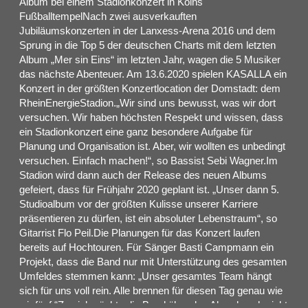
Album bei einem Stadionkonzert in Kölns
FußballtempelNach zwei ausverkauften
Jubiläumskonzerten in der Lanxess-Arena 2016 und dem
Sprung in die Top 5 der deutschen Charts mit dem letzten
Album „Mer sin Eins“ im letzten Jahr, wagen die 5 Musiker
das nächste Abenteuer. Am 13.6.2020 spielen KASALLA ein
Konzert in der größten Konzertlocation der Domstadt: dem
RheinEnergieStadion.„Wir sind uns bewusst, was wir dort
versuchen. Wir haben höchsten Respekt und wissen, dass
ein Stadionkonzert eine ganz besondere Aufgabe für
Planung und Organisation ist. Aber, wir wollten es unbedingt
versuchen. Einfach machen!“, so Bassist Sebi Wagner.Im
Stadion wird dann auch der Release des neuen Albums
gefeiert, dass für Frühjahr 2020 geplant ist. „Unser dann 5.
Studioalbum vor der größten Kulisse unserer Karriere
präsentieren zu dürfen, ist ein absoluter Lebenstraum“, so
Gitarrist Flo Peil.Die Planungen für das Konzert laufen
bereits auf Hochtouren. Für Sänger Basti Campmann ein
Projekt, dass die Band nur mit Unterstützung des gesamten
Umfeldes stemmen kann: „Unser gesamtes Team hängt
sich für uns voll rein. Alle brennen für diesen Tag genau wie
wir fünf.“Zu viel möchte die Band über den Abend noch nicht