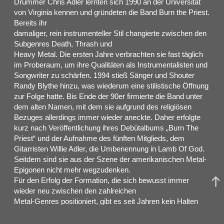
Drummer Chris Adler lernten sich 1990 an der Universität
von Virginia kennen und gründeten die Band Burn the Priest.
Bereits ihr
damaliger, rein instrumenteller Stil changierte zwischen den
Subgenres Death, Thrash und
Heavy Metal. Die ersten Jahre verbrachten sie fast täglich
im Proberaum, um ihre Qualitäten als Instrumentalisten und
Songwriter zu schärfen. 1994 stieß Sänger und Shouter
Randy Blythe hinzu, was wiederum eine stilistische Öffnung
zur Folge hatte. Bis Ende der 90er firmierte die Band unter
dem alten Namen, mit dem sie aufgrund des religiösen
Bezuges allerdings immer wieder aneckte. Daher erfolgte
kurz nach Veröffentlichung ihres Debütalbums „Burn The
Priest“ und der Aufnahme des fünften Mitglieds, dem
Gitarristen Willie Adler, die Umbenennung in Lamb Of God.
Seitdem sind sie aus der Szene der amerikanischen Metal-
Epigonen nicht mehr wegzudenken.
Für den Erfolg der Formation, die sich bewusst immer
wieder neu zwischen den zahlreichen
Metal-Genres positioniert, gibt es seit Jahren kein Halten
mehr. Mehr als zwei Millionen
verkaufte Tonträger allein in den USA, vier Grammy-