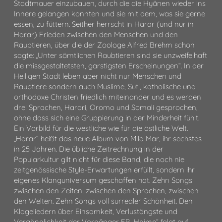
Stadtmauer einzubauen, durch die die Hyänen wieder ins
Innere gelangen konnten und sie mit dem, was sie gerne
essen, zu füttern. Seither herrscht in Harar (und nur in
Harar) Frieden zwischen den Menschen und den
Raubtieren, über die der Zoologe Alfred Brehm schon
sagte: „Unter sämtlichen Raubtieren sind sie unzweifelhaft
die missgestaltetsten, garstigsten Erscheinungen“. In der
Heiligen Stadt leben aber nicht nur Menschen und
Raubtiere sondern auch Muslime, Sufi, katholische und
orthodoxe Christen friedlich miteinander und es werden
drei Sprachen, Harari, Oromo und Somali gesprochen,
ohne dass sich eine Gruppierung in der Minderheit fühlt.
Ein Vorbild für die westliche wie für die östliche Welt.
„Harar“ heißt das neue Album von Mila Mar, ihr sechstes
in 25 Jahren. Die übliche Zeitrechnung in der
Popularkultur gilt nicht für diese Band, die noch nie
zeitgenössische Style-Erwartungen erfüllt, sondern ihr
eigenes Klanguniversum geschaffen hat. Zehn Songs
zwischen den Zeiten, zwischen den Sprachen, zwischen
den Welten. Zehn Songs voll surrealer Schönheit. Den
Klageliedern über Einsamkeit, Verlustängste und
Vergänglichkeit der Vorgänger EP „Haime“ folgt auf