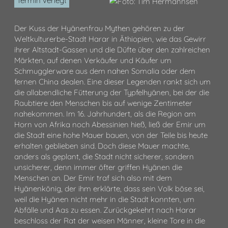
Termin verlegt
Der Kuss der Hyänenfrau Mythen gehören zu der
Weltkulturerbe-Stadt Harar in Äthiopien, wie das Gewirr
ihrer Altstadt-Gassen und die Düfte über den zahlreichen
Märkten, auf denen Verkäufer und Käufer um
Schmugglerware aus dem nahen Somalia oder dem
fernen China dealen. Eine dieser Legenden rankt sich um
die allabendliche Fütterung der Typfelhyänen, bei der die
Raubtiere den Menschen bis auf wenige Zentimeter
nahekommen. Im 16. Jahrhundert, als die Region am
Horn von Afrika noch Abessinien hieß, ließ der Emir um
die Stadt eine hohe Mauer bauen, von der Teile bis heute
erhalten geblieben sind. Doch diese Mauer machte,
anders als geplant, die Stadt nicht sicherer, sondern
unsicherer, denn immer öfter griffen Hyänen die
Menschen an. Der Emir traf sich also mit dem
Hyänenkönig, der ihm erklärte, dass sein Volk böse sei,
weil die Hyänen nicht mehr in die Stadt konnten, um
Abfälle und Aas zu essen. Zurückgekehrt nach Harar
beschloss der Rat der weisen Männer, kleine Tore in die