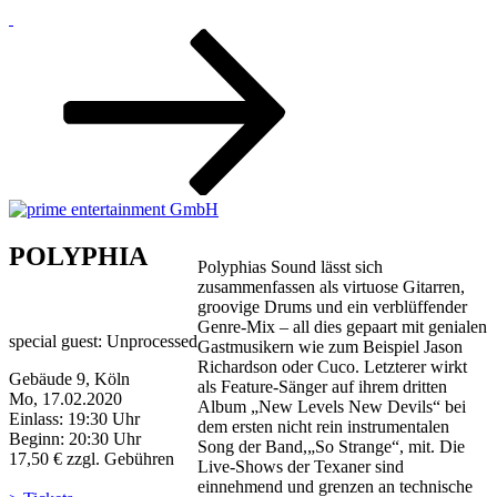
Zum
Inhalt
nach
unten
scrollen
POLYPHIA
Polyphias Sound lässt sich
zusammenfassen als virtuose Gitarren,
groovige Drums und ein verblüffender
Genre-Mix – all dies gepaart mit genialen
special guest: Unprocessed
Gastmusikern wie zum Beispiel Jason
Richardson oder Cuco. Letzterer wirkt
Gebäude 9, Köln
als Feature-Sänger auf ihrem dritten
Mo, 17.02.2020
Album „New Levels New Devils“ bei
Einlass: 19:30 Uhr
dem ersten nicht rein instrumentalen
Beginn: 20:30 Uhr
Song der Band,„So Strange“, mit. Die
17,50 € zzgl. Gebühren
Live-Shows der Texaner sind
einnehmend und grenzen an technische