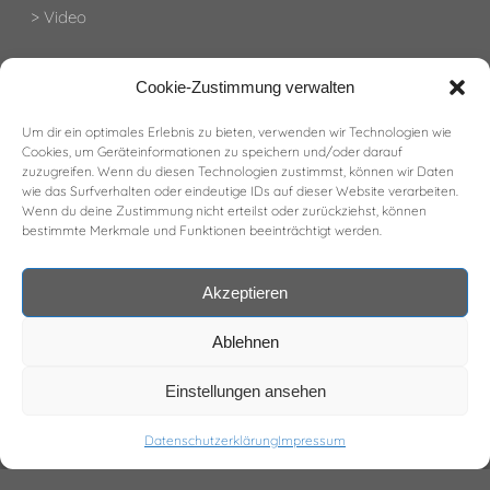
> Video
Termin verlegt
Cookie-Zustimmung verwalten
Um dir ein optimales Erlebnis zu bieten, verwenden wir Technologien wie
Cookies, um Geräteinformationen zu speichern und/oder darauf
zuzugreifen. Wenn du diesen Technologien zustimmst, können wir Daten
wie das Surfverhalten oder eindeutige IDs auf dieser Website verarbeiten.
Wenn du deine Zustimmung nicht erteilst oder zurückziehst, können
bestimmte Merkmale und Funktionen beeinträchtigt werden.
Akzeptieren
Ablehnen
Einstellungen ansehen
Datenschutzerklärung
Impressum