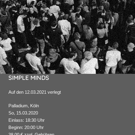
SIMPLE MINDS
Auf den 12.03.2021 verlegt
Palladium, Köln
So, 15.03.2020
Einlass: 18:30 Uhr
Beginn: 20:00 Uhr
38,00 € zzgl. Gebühren