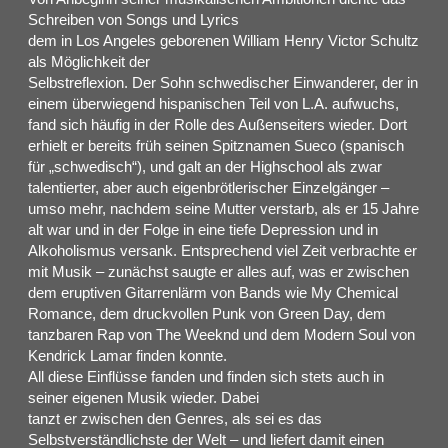
Schreiben von Songs und Lyrics
dem in Los Angeles geborenen William Henry Victor Schultz
als Möglichkeit der
Selbstreflexion. Der Sohn schwedischer Einwanderer, der in
einem überwiegend hispanischen Teil von L.A. aufwuchs,
fand sich häufig in der Rolle des Außenseiters wieder. Dort
erhielt er bereits früh seinen Spitznamen Sueco (spanisch
für „schwedisch“), und galt an der Highschool als zwar
talentierter, aber auch eigenbrötlerischer Einzelgänger –
umso mehr, nachdem seine Mutter verstarb, als er 15 Jahre
alt war und in der Folge in eine tiefe Depression und in
Alkoholismus versank. Entsprechend viel Zeit verbrachte er
mit Musik – zunächst saugte er alles auf, was er zwischen
dem eruptiven Gitarrenlärm von Bands wie My Chemical
Romance, dem druckvollen Punk von Green Day, dem
tanzbaren Rap von The Weeknd und dem Modern Soul von
Kendrick Lamar finden konnte.
All diese Einflüsse fanden und finden sich stets auch in
seiner eigenen Musik wieder. Dabei
tanzt er zwischen den Genres, als sei es das
Selbstverständlichste der Welt – und liefert damit einen