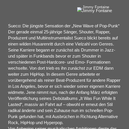
Jimmy Fontaine
Sueco: Die jüngste Sensation der „New Wave of Pop-Punk“
Der gerade einmal 25-jährige Sänger, Shouter, Rapper,
Produzent und Multiinstrumentalist Sueco blickt bereits auf
einen wilden Husarenritt durch eine Vielzahl von Genres.
Seine Karriere begann er zunächst als Drummer in Jazz-
und später in Funkbands bevor er zum Shouter in
verschiedenen Post-Hardcore- und Emo- Formationen
wechselte. Von dort trieb es ihn zunächst zur EDM dann
weiter zum HipHop. In diesem Genre arbeitete er
vorübergehend als reiner Beat-Produzent für andere Rapper
in Los Angeles, bevor er sich wieder seiner eigenen Karriere
widmete. Jene nimmt nun, nach der Anfang März erfolgten
Veröffentlichung seines Debütalbums „It Was Fun While It
Lasted“, massiv an Fahrt auf – obwohl er erneut den Stil
radikal änderte und sein Zuhause nun im schnellen Pop-
Punk gefunden hat, mit Ausbrüchen in Richtung Alternative
Rock, HipHop und Hyperpop.
Von Anbeginn seiner musikalischen Ambitionen diente das