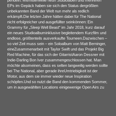
pendeln. Mitmittlerweile neun Studioalben und mehreren
EPs im Gepäck haben sie sich den Status dergrößten
unbekannten Band der Welt nun mehr als redlich
erkämpft.Die letzten Jahre hätten dabei für The National
nicht erfolgreicher und ausgefüllter seinkönnen: Ein
Grammy für „Sleep Well Beast“ im Jahr 2018, kurz darauf
ein neues Studioalbuminklusive begleitendem Kurzfilm und
endlose, größtenteils ausverkaufte Tourneen.Dazwischen –
so viel Zeit muss sein – ein Soloalbum von Matt Berninger,
eineZusammenarbeit mit Taylor Swift und das Projekt Big
Red Machine, für das sich der GitarristAaron Dessner mit
Indie-Darling Bon Iver zusammengeschlossen hat. Man
möchte alsomeinen, dass es selten langweilig werden sollte
bei The National, aber gerade ihreUmtriebigkeit ist der
Motor, aus dem sie immer wieder neue Inspiration
schöpfen.Und so nutzt die Band den kommenden Sommer,
um in ausgewählten Locations einigewenige Open Airs zu
spielen. Man muss mittlerweile nicht mehr betonen, dass
The Nationaleine großartige Liveband sind: Zwischen
musikalischer Perfektion, einer kleinen Prise Wahnund einer
unbändigen Spielfreude hat die amerikanische Band zuletzt
bei ihren Tourneen fürausverkaufte Häuser in allen Städten