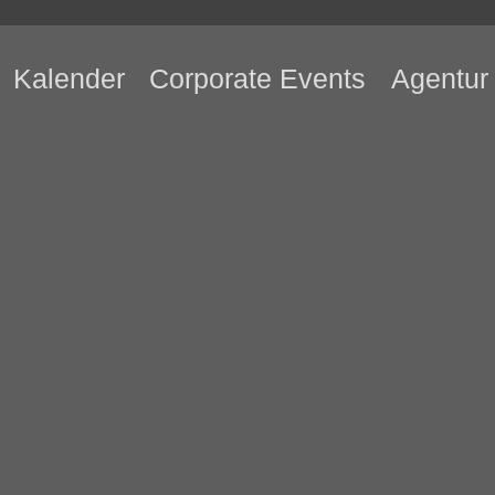
Kalender
Corporate Events
Agentur
Abgesagt!
uf Vertigo Days, dem ersten Album von The Not
ine der wohl wegweisendsten Indie-Bands des 
nd Offenheit waren schon immer treibende Kräf