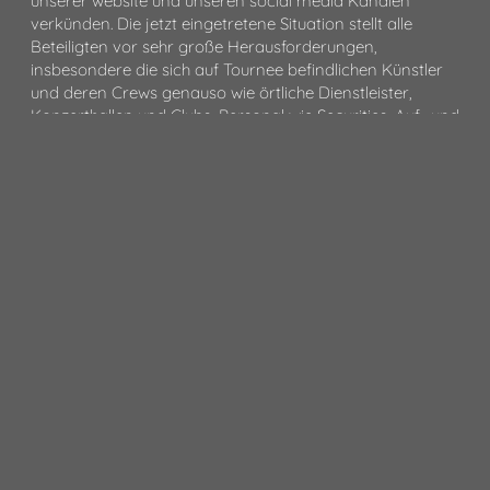
unserer website und unseren social media Kanälen
verkünden. Die jetzt eingetretene Situation stellt alle
Beteiligten vor sehr große Herausforderungen,
insbesondere die sich auf Tournee befindlichen Künstler
und deren Crews genauso wie örtliche Dienstleister,
Konzerthallen und Clubs, Personal wie Securities, Auf- und
Abbauhelfer und nicht zuletzt uns als Veranstalter und
natürlich das Publikum. Es ist ein immenser logistischer
Aufwand von Nöten, um Absagen zu kommunizieren und
zu händeln und gleichzeitig Nachholtermine für Tourneen
zu finden, die möglicherweise Europa- oder gar weltweit
touren. Wir bitten um Verständnis dafür, dass alle
Maßnahmen, die wir nun sehr gewissenhaft einleiten
sowie alle daraus resultierenden Folgen ein wenig Zeit
beanspruchen. Wir arbeiten aber mit Hochdruck daran
für jede Show eine möglichst verträgliche Lösung zu
finden und haben die Hoffnung, dass es in vielen Fällen
zu neuen Terminierungen kommt. Wir sind selber
Musikfans und die momentane Situation ist neben den
einschneidenden wirtschaftlichen Folgen vor allem auch
emotional eine sehr schwierige, die uns mit großer
Traurigkeit erfüllt. Dennoch steht die Gesundheit unserer