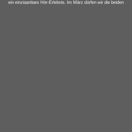
ein einzigartiges Hör-Erlebnis. Im März dürfen wir die beiden
Ausnahmetalente endlich wieder bei uns in Deutschland
begrüßen, wenn sie live auf ihre musikalische Karriere
zurückblicken und Songs aus drei Jahrzehnten darbieten
werden – darunter beliebte Klassiker aus den Werken „The
Serpent’s Egg“, „Aion“ und „Into The Labyrinth“ sowie viele
mehr.