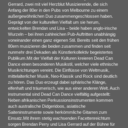
Gerrard, zwei mit viel Herzblut Musizierende, die sich
Anfang der 80er in den Pubs von Melbourne zu einem
außergewöhnlichen Duo zusammengeschlossen haben.
Geprägt von der kulturellen Vielfalt um sie herum,
entwickelten Brendan und Lisa – beide haben anglo-irische
Wurzeln – bei ihren zahlreichen Pub-Auftritten unabhängig
voneinander einen ganz eigenen Stil. Bereits seit den frühen
80ern musizieren die beiden zusammen und finden seit
nunmehr drei Dekaden als Künstlerkollektiv begeistertes
Publikum.Mit der Vielfalt der Kulturen kreieren Dead Can
Dance einen besonderen Musikstil, welcher viele ethnische
Musikrichtungen vereint. Die Einflüsse von Weltmusik,
mittelalterlicher Musik, Neo-Klassik und Rock sind deutlich
zu hören. Das Duo erzeugt dabei sphärische Klänge,
elfenhaft und träumerisch, wie aus einer anderen Welt. Auch
instrumental sind Dead Can Dance vielfältig aufgestellt:
Neben afrikanischen Perkussionsinstrumenten kommen
auch australische Didgeridoos, asiatische
Saiteninstrumente sowie herkömmliche Gitarren zum
Einsatz.Mit ihrem stetig wachsenden Facettenreichtum
sorgen Brendan Perry und Lisa Gerrard auf der Bühne für