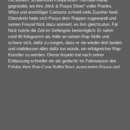
gegründet, wo ihre „Nick & Pouya Show“ voller Pranks,
Witze und anstößiger Cartoons schnell viele Zuseher fand.
Obendrein hatte sich Pouya dem Rappen zugewandt und
seinen Freund Nick dazu animiert, es ihm gleichzutun. Fat
Nick nutzte die Zeit im Gefängnis bestmöglich: Er nahm
rund 40 Kilogramm ab, feilte an seinen Rap-Skills und
schwor sich, dafür zu sorgen, dass er nie wieder dort landen
und stattdessen alles dafür tun würde, ein erfolgreicher Rap-
Künstler zu werden. Dieser Aspekt trat nach seiner
Entlassung schneller ein als gedacht: Im Fahrwasser des
Erfolgs ihrer Rap-Crew Buffet Boys avancierten Pouya und
Fat Nick zu neuen Stars im „Soundcloud Rap“, einem
Subgenre, das fast ausschließlich über die gleichnamige
Musikplattform verbreitet wird und sich durch einen rohen,
geradezu punkigen Sound, eine düstere Atmosphäre und
vorsätzlich autodidaktisch-minderwertige Produktionen
auszeichnet. Viele Kollaborationen mit vergleichbaren
Rappern wie Ghostemane, Blackbear, Slump God oder
XXXTentacion sowie die Fortführung der erfolgreichen „Nick
& Pouya Show“ mehrten seine Erfolge, und so gerieten
sowohl sein erstes Mixtape „Fat Camp“ (2015) als auch