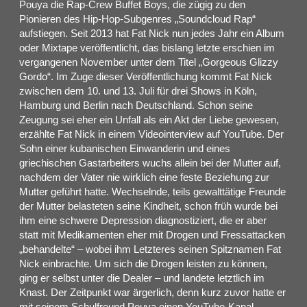
Pouya die Rap-Crew Buffet Boys, die zügig zu den
Pionieren des Hip-Hop-Subgenres „Soundcloud Rap“
aufstiegen. Seit 2013 hat Fat Nick nun jedes Jahr ein Album
oder Mixtape veröffentlicht, das bislang letzte erschien im
vergangenen November unter dem Titel „Gorgeous Glizzy
Gordo“. Im Zuge dieser Veröffentlichung kommt Fat Nick
zwischen dem 10. und 13. Juli für drei Shows in Köln,
Hamburg und Berlin nach Deutschland. Schon seine
Zeugung sei eher ein Unfall als ein Akt der Liebe gewesen,
erzählte Fat Nick in einem Videointerview auf YouTube. Der
Sohn einer kubanischen Einwanderin und eines
griechischen Gastarbeiters wuchs allein bei der Mutter auf,
nachdem der Vater nie wirklich eine feste Beziehung zur
Mutter geführt hatte. Wechselnde, teils gewalttätige Freunde
der Mutter belasteten seine Kindheit, schon früh wurde bei
ihm eine schwere Depression diagnostiziert, die er aber
statt mit Medikamenten eher mit Drogen und Fressattacken
„behandelte“ – wobei ihm Letzteres seinen Spitznamen Fat
Nick einbrachte. Um sich die Drogen leisten zu können,
ging er selbst unter die Dealer – und landete letztlich im
Knast. Der Zeitpunkt war ärgerlich, denn kurz zuvor hatte er
mit seinem Schulfreund Pouya einen YouTube-Kanal