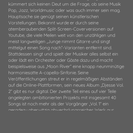
kümmert sich keinen Deut um die Frage, ob seine Musik
Pop, Jazz, Worldmusic oder was auch immer sein mag.
Hauptsache sie genügt seinen künstlerischen
Vorstellungen. Bekannt wurde er durch seine
atemberaubenden Split-Screen-Coverversionen auf
Youtube, die viele Meilen weit von den unzähligen und
meist langweiligen „Junge nimmt Gitarre und singt
mittelgut einen Song nach“-Varianten entfernt sind.
Stattdessen singt und spielt der Musiker alles selbst ein
oder lädt ein Orchester oder Gäste dazu und macht
beispielsweise aus „Moon River“ eine knapp neunminütige
harmoniesatte A-capella-Sinfonie. Seine
Veröffentlichungen streut er in regelmäßigen Abständen
auf die Online-Plattformen, sein neues Album „Djesse Vol.
2“ gibt es nur digital. Der zweite Teil eines auf vier Teile
angelegten ambitionierten Projekts mit insgesamt 40
Songs ist noch mehr als der Vorgänger „Vol. 1“ ein
geradezu aberwitzig abwechslungsreiches Werk aus
unterschiedlichsten Musikstilen, zusammengehalten durch
Colliers warme Stimme und seinen Hang zu schwerem
Funk und atemberaubender Harmonik. Neben Sängerin